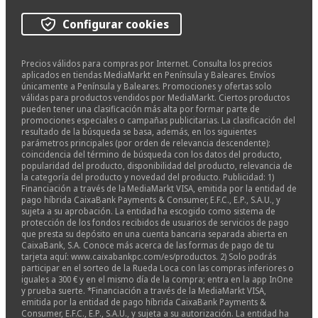
Configurar cookies
Precios válidos para compras por Internet. Consulta los precios
aplicados en tiendas MediaMarkt en Península y Baleares. Envíos
únicamente a Península y Baleares. Promociones y ofertas solo
válidas para productos vendidos por MediaMarkt. Ciertos productos
pueden tener una clasificación más alta por formar parte de
promociones especiales o campañas publicitarias. La clasificación del
resultado de la búsqueda se basa, además, en los siguientes
parámetros principales (por orden de relevancia descendente):
coincidencia del término de búsqueda con los datos del producto,
popularidad del producto, disponibilidad del producto, relevancia de
la categoría del producto y novedad del producto. Publicidad: 1)
Financiación a través de la MediaMarkt VISA, emitida por la entidad de
pago híbrida CaixaBank Payments & Consumer, E.F.C., E.P., S.A.U., y
sujeta a su aprobación. La entidad ha escogido como sistema de
protección de los fondos recibidos de usuarios de servicios de pago
que presta su depósito en una cuenta bancaria separada abierta en
CaixaBank, S.A. Conoce más acerca de las formas de pago de tu
tarjeta aquí: www.caixabankpc.com/es/productos. 2) Solo podrás
participar en el sorteo de la Rueda Loca con las compras inferiores o
iguales a 300 € y en el mismo día de la compra; entra en la app InOne
y prueba suerte. *Financiación a través de la MediaMarkt VISA,
emitida por la entidad de pago híbrida CaixaBank Payments &
Consumer, E.F.C., E.P., S.A.U., y sujeta a su autorización. La entidad ha