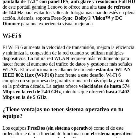
pantalla de 17.3" con panel IPS
,
anti-glare
y
resolución Full HD
de este portátil gaming Lenovo te ofrece una alta
tasa de refresco
de 144 Hz
para evitar los saltos de fotogramas cuando estés en plena
acción. Además, soporta
Free-Sync
,
Dolby® Vision™
y
DC
Dimmer
para una experiencia visual mejorada.
Wi-Fi 6
El Wi-Fi 6 aumenta la velocidad de transmisión, mejora la eficiencia
y minimiza la congestión de la red cuando se utilizan múltiples
dispositivos. La futura red WLAN requiere más rendimiento para
hacer frente al aumento del tráfico de datos y gestionar más señales
WLAN. El revolucionario y altamente eficiente
estándar WLAN
IEEE 802.11ax (Wi-Fi 6)
hace frente a este desafío. Wi-Fi 6
cumple con su promesa de garantizar una red más rápida y estable
en la próxima década. La tarjeta ofrece
velocidades de hasta 574
Mbps en la red de 2.40 GHz
, mientras que ofrecerá
hasta 2.402
Mbps en la de 5 GHz
.
¿Tiene ventajas no tener sistema operativo en tu
equipo?
Los equipos
FreeDos (sin sistema operativo)
como el de este
ordenador te dan la libertad de funcionar
con el sistema operativo