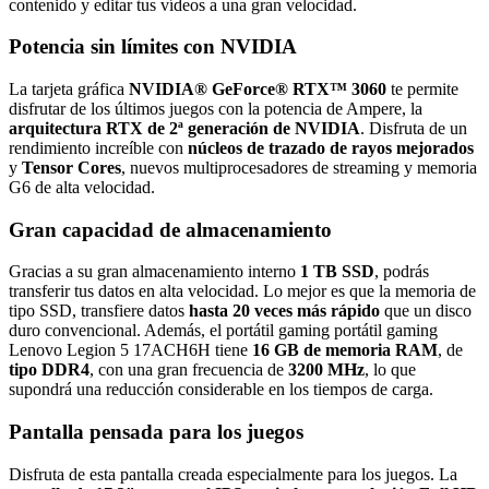
contenido y editar tus vídeos a una gran velocidad.
Potencia sin límites con NVIDIA
La tarjeta gráfica
NVIDIA® GeForce® RTX™ 3060
te permite
disfrutar de los últimos juegos con la potencia de Ampere, la
arquitectura RTX de 2ª generación de NVIDIA
. Disfruta de un
rendimiento increíble con
núcleos de trazado de rayos mejorados
y
Tensor Cores
, nuevos multiprocesadores de streaming y memoria
G6 de alta velocidad.
Gran capacidad de almacenamiento
Gracias a su gran almacenamiento interno
1 TB SSD
, podrás
transferir tus datos en alta velocidad. Lo mejor es que la memoria de
tipo SSD, transfiere datos
hasta 20 veces más rápido
que un disco
duro convencional. Además, el portátil gaming portátil gaming
Lenovo Legion 5 17ACH6H tiene
16 GB de memoria RAM
, de
tipo DDR4
, con una gran frecuencia de
3200 MHz
, lo que
supondrá una reducción considerable en los tiempos de carga.
Pantalla pensada para los juegos
Disfruta de esta pantalla creada especialmente para los juegos. La