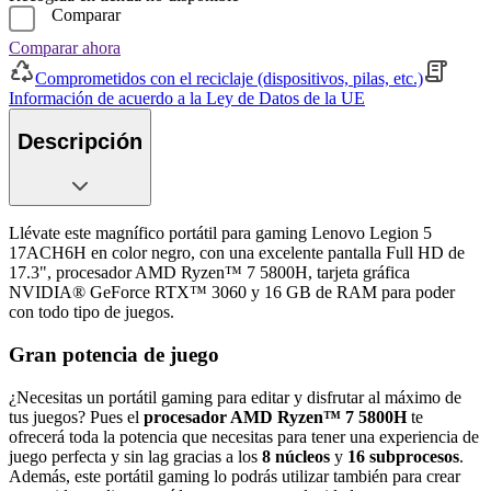
Comparar
Comparar ahora
Comprometidos con el reciclaje (dispositivos, pilas, etc.)
Información de acuerdo a la Ley de Datos de la UE
Descripción
Llévate este magnífico portátil para gaming Lenovo Legion 5
17ACH6H en color negro, con una excelente pantalla Full HD de
17.3", procesador AMD Ryzen™ 7 5800H, tarjeta gráfica
NVIDIA® GeForce RTX™ 3060 y 16 GB de RAM para poder
con todo tipo de juegos.
Gran potencia de juego
¿Necesitas un portátil gaming para editar y disfrutar al máximo de
tus juegos? Pues el
procesador AMD Ryzen™ 7 5800H
te
ofrecerá toda la potencia que necesitas para tener una experiencia de
juego perfecta y sin lag gracias a los
8 núcleos
y
16 subprocesos
.
Además, este portátil gaming lo podrás utilizar también para crear