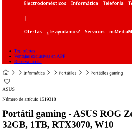
Electrodomésticos
Informática
Telefonía
T
|
Ofertas
¿Te ayudamos?
Servicios
miMediaM
Top ofertas
Ventajas exclusivas en APP
Reserva tu cita
Informática
Portátiles
Portátiles gaming
ASUS
|
Número de artículo 1519318
Portátil gaming - ASUS ROG 
32GB, 1TB, RTX3070, W10