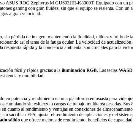
n el nuevo ASUS ROG Zephyrus M GU603HR-K8009T. Equipado con un p
ones gaming con gran fluidez, sin que el equipo se resienta. Con un
uegos a gran velocidad.
lo, sin pérdida de imagen, manteniendo la fidelidad, nitidez y brillo de 
lucionando así el tema de la fatiga ocular. La velocidad de actualización
respuesta rápida y la conciencia ambiental son cruciales para la victor
ización fácil y rápida gracias a la
iluminación RGB
. Las teclas
WASD
sistencia y durabilidad.
do en potencia y rendimiento en una plataforma entusiasta para videojue
tos cambiando sin esfuerzo a cargas de trabajo multitarea pesadas. Sus 
ras en cuanto al rendimiento y ventajas en conexiones de almacenamiento 
oj sin sacrificar FPS, ajustar el rendimiento de aplicaciones y del siste
ado sólido
que ofrece mejoras de rendimiento, beneficios de capacidad