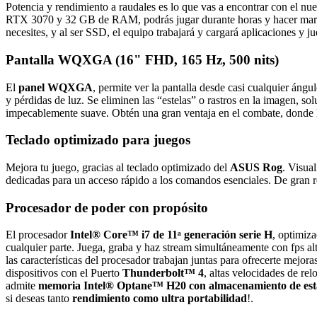
Potencia y rendimiento a raudales es lo que vas a encontrar co
RTX 3070 y 32 GB de RAM, podrás jugar durante horas y hacer marat
necesites, y al ser SSD, el equipo trabajará y cargará aplicaciones y j
Pantalla WQXGA (16" FHD, 165 Hz, 500 nits)
El
panel WQXGA
, permite ver la pantalla desde casi cualquier ángu
y pérdidas de luz. Se eliminen las “estelas” o rastros en la imagen, so
impecablemente suave. Obtén una gran ventaja en el combate, donde la 
Teclado optimizado para juegos
Mejora tu juego, gracias al teclado optimizado del
ASUS Rog
. Visual
dedicadas para un acceso rápido a los comandos esenciales. De gran re
Procesador de poder con propósito
El procesador
Intel® Core™ i7 de 11ᵃ generación serie H
, optimiza
cualquier parte. Juega, graba y haz stream simultáneamente con fps al
las características del procesador trabajan juntas para ofrecerte mejo
dispositivos con el Puerto
Thunderbolt™ 4
, altas velocidades de rel
admite
memoria Intel® Optane™ H20 con almacenamiento de est
si deseas tanto
rendimiento como ultra portabilidad
!.