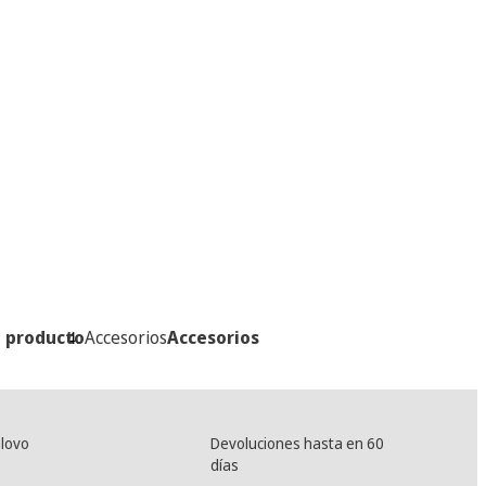
l producto
Accesorios
Accesorios
lovo
Devoluciones hasta en 60
días