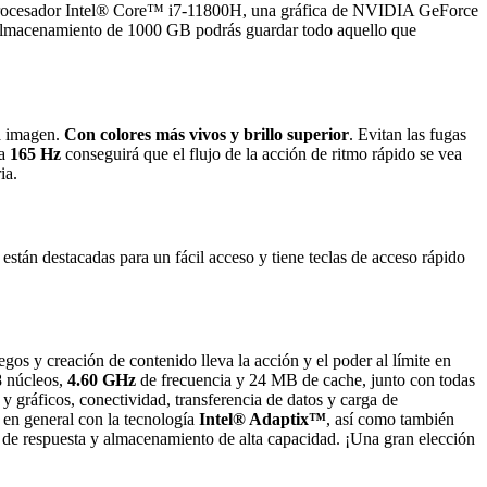
rocesador Intel® Core™ i7-11800H, una gráfica de NVIDIA GeForce
 almacenamiento de 1000 GB podrás guardar todo aquello que
la imagen.
Con colores más vivos y brillo superior
. Evitan las fugas
 a
165 Hz
conseguirá que el flujo de la acción de ritmo rápido se vea
ia.
están destacadas para un fácil acceso y tiene teclas de acceso rápido
gos y creación de contenido lleva la acción y el poder al límite en
8 núcleos,
4.60 GHz
de frecuencia y 24 MB de cache, junto con todas
y gráficos, conectividad, transferencia de datos y carga de
ma en general con la tecnología
Intel® Adaptix™
,
así como también
 de respuesta y almacenamiento de alta capacidad. ¡Una gran elección