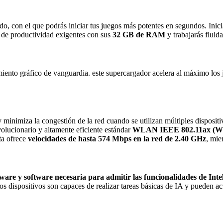
pido, con el que podrás iniciar tus juegos más potentes en segundos. In
 de productividad exigentes con sus
32 GB de RAM
y trabajarás flu
iento gráfico de vanguardia. este supercargador acelera al máximo los 
y minimiza la congestión de la red cuando se utilizan múltiples dispos
olucionario y altamente eficiente estándar
WLAN IEEE 802.11ax (Wi
ta ofrece
velocidades de hasta 574 Mbps en la red de 2.40 GHz
, mie
are y software necesaria para admitir las funcionalidades de Inteli
tos dispositivos son capaces de realizar tareas básicas de IA y pueden 