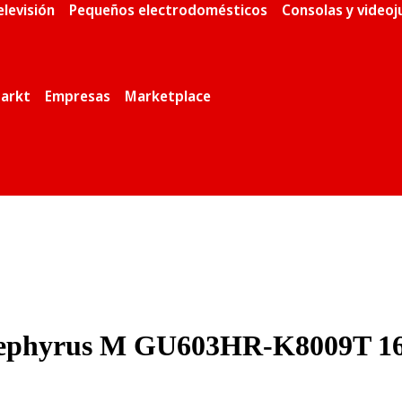
elevisión
Pequeños electrodomésticos
Consolas y video
arkt
Empresas
Marketplace
Zephyrus M GU603HR-K8009T 16"