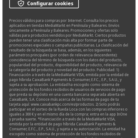
Configurar cookies
Precios válidos para compras por Internet. Consulta los precios
aplicados en tiendas MediaMarkt en Península y Baleares. Envíos
únicamente a Península y Baleares. Promociones y ofertas solo
válidas para productos vendidos por MediaMarkt. Ciertos productos
pueden tener una clasificación más alta por formar parte de
promociones especiales o campañas publicitarias. La clasificación del
resultado de la búsqueda se basa, además, en los siguientes
parámetros principales (por orden de relevancia descendente):
coincidencia del término de búsqueda con los datos del producto,
popularidad del producto, disponibilidad del producto, relevancia de
la categoría del producto y novedad del producto. Publicidad: 1)
Financiación a través de la MediaMarkt VISA, emitida por la entidad de
pago híbrida CaixaBank Payments & Consumer, E.F.C., E.P., S.A.U., y
sujeta a su aprobación. La entidad ha escogido como sistema de
protección de los fondos recibidos de usuarios de servicios de pago
que presta su depósito en una cuenta bancaria separada abierta en
CaixaBank, S.A. Conoce más acerca de las formas de pago de tu
tarjeta aquí: www.caixabankpc.com/es/productos. 2) Solo podrás
participar en el sorteo de la Rueda Loca con las compras inferiores o
iguales a 300 € y en el mismo día de la compra; entra en la app InOne
y prueba suerte. *Financiación a través de la MediaMarkt VISA,
emitida por la entidad de pago híbrida CaixaBank Payments &
Consumer, E.F.C., E.P., S.A.U., y sujeta a su autorización. La entidad ha
escogido como sistema de protección de los fondos recibidos de