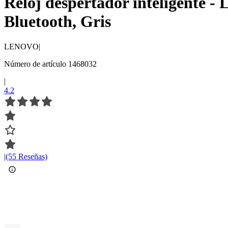
Reloj despertador inteligente
Bluetooth, Gris
LENOVO
|
Número de artículo 1468032
|
4.2
|
(55 Reseñas)