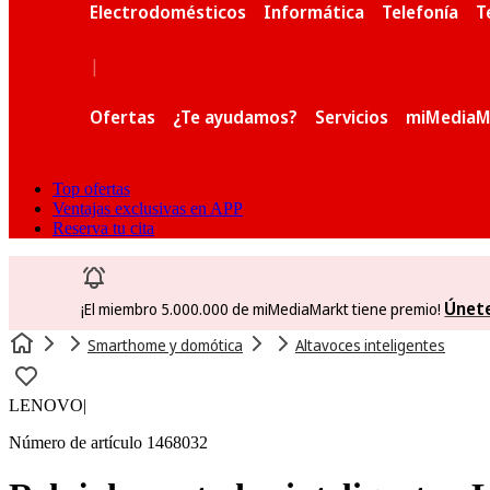
Electrodomésticos
Informática
Telefonía
T
|
Ofertas
¿Te ayudamos?
Servicios
miMediaM
Top ofertas
Ventajas exclusivas en APP
Reserva tu cita
Únet
¡El miembro 5.000.000 de miMediaMarkt tiene premio!
Smarthome y domótica
Altavoces inteligentes
LENOVO
|
Número de artículo 1468032