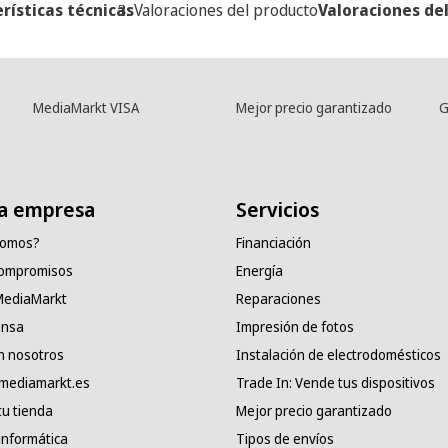
rísticas técnicas
Valoraciones del producto
Valoraciones de
MediaMarkt VISA
Mejor precio garantizado
G
a empresa
Servicios
somos?
Financiación
compromisos
Energía
 MediaMarkt
Reparaciones
ensa
Impresión de fotos
n nosotros
Instalación de electrodomésticos
 mediamarkt.es
Trade In: Vende tus dispositivos
tu tienda
Mejor precio garantizado
informática
Tipos de envíos