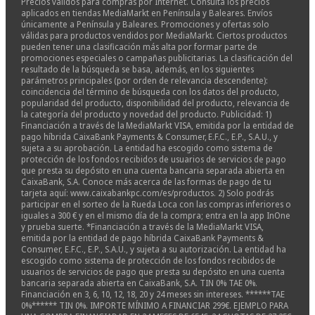
Precios válidos para compras por Internet. Consulta los precios
aplicados en tiendas MediaMarkt en Península y Baleares. Envíos
únicamente a Península y Baleares. Promociones y ofertas solo
válidas para productos vendidos por MediaMarkt. Ciertos productos
pueden tener una clasificación más alta por formar parte de
promociones especiales o campañas publicitarias. La clasificación del
resultado de la búsqueda se basa, además, en los siguientes
parámetros principales (por orden de relevancia descendente):
coincidencia del término de búsqueda con los datos del producto,
popularidad del producto, disponibilidad del producto, relevancia de
la categoría del producto y novedad del producto. Publicidad: 1)
Financiación a través de la MediaMarkt VISA, emitida por la entidad de
pago híbrida CaixaBank Payments & Consumer, E.F.C., E.P., S.A.U., y
sujeta a su aprobación. La entidad ha escogido como sistema de
protección de los fondos recibidos de usuarios de servicios de pago
que presta su depósito en una cuenta bancaria separada abierta en
CaixaBank, S.A. Conoce más acerca de las formas de pago de tu
tarjeta aquí: www.caixabankpc.com/es/productos. 2) Solo podrás
participar en el sorteo de la Rueda Loca con las compras inferiores o
iguales a 300 € y en el mismo día de la compra; entra en la app InOne
y prueba suerte. *Financiación a través de la MediaMarkt VISA,
emitida por la entidad de pago híbrida CaixaBank Payments &
Consumer, E.F.C., E.P., S.A.U., y sujeta a su autorización. La entidad ha
escogido como sistema de protección de los fondos recibidos de
usuarios de servicios de pago que presta su depósito en una cuenta
bancaria separada abierta en CaixaBank, S.A. TIN 0% TAE 0%.
Financiación en 3, 6, 10, 12, 18, 20 y 24 meses sin intereses. ******TAE
0%****** TIN 0%. IMPORTE MÍNIMO A FINANCIAR 299€. EJEMPLO PARA