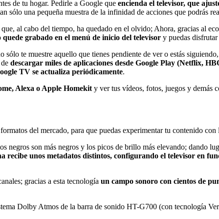
gentes de tu hogar. Pedirle a Google que
encienda el televisor, que ajust
an sólo una pequeña muestra de la infinidad de acciones que podrás real
que, al cabo del tiempo, ha quedado en el olvido; Ahora, gracias al e
o quede grabado en el menú de inicio del televisor
y puedas disfrutar
 sólo te muestre aquello que tienes pendiente de ver o estás siguiendo
d de
descargar miles de aplicaciones desde Google Play (Netflix, 
oogle TV se actualiza periódicamente
.
ome, Alexa o Apple Homekit
y ver tus vídeos, fotos, juegos y demás c
 formatos del mercado, para que puedas experimentar tu contenido con 
 los negros son más negros y los picos de brillo más elevando; dando lu
a recibe unos metadatos distintos, configurando el televisor en fu
anales; gracias a esta tecnología
un campo sonoro con cientos de pun
stema Dolby Atmos de la barra de sonido HT-G700 (con tecnología Ver