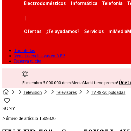
Electrodomésticos
Informática
Telefonía
T
|
Ofertas
¿Te ayudamos?
Servicios
miMediaM
Top ofertas
Ventajas exclusivas en APP
Reserva tu cita
Únet
¡El miembro 5.000.000 de miMediaMarkt tiene premio!
Televisión
Televisores
TV 48-50 pulgadas
SONY
|
Número de artículo 1509326