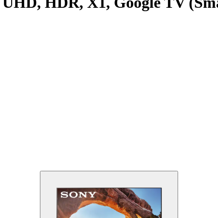
 UHD, HDR, X1, Google TV (Sma