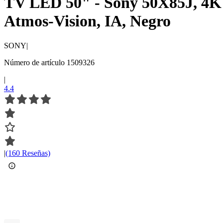
TV LED 50" - Sony 50X85J, 4K
Atmos-Vision, IA, Negro
SONY
|
Número de artículo 1509326
|
4.4
|
(160 Reseñas)