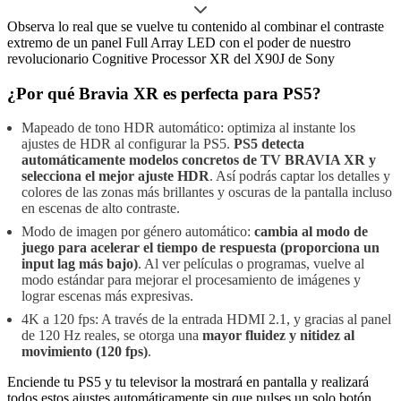
Observa lo real que se vuelve tu contenido al combinar el contraste
extremo de un panel Full Array LED con el poder de nuestro
revolucionario Cognitive Processor XR del X90J de Sony
¿Por qué Bravia XR es perfecta para PS5?
Mapeado de tono HDR automático: optimiza al instante los
ajustes de HDR al configurar la PS5.
PS5 detecta
automáticamente modelos concretos de TV BRAVIA XR y
selecciona el mejor ajuste HDR
. Así podrás captar los detalles y
colores de las zonas más brillantes y oscuras de la pantalla incluso
en escenas de alto contraste.
Modo de imagen por género automático:
cambia al modo de
juego para acelerar el tiempo de respuesta (proporciona un
input lag más bajo)
. Al ver películas o programas, vuelve al
modo estándar para mejorar el procesamiento de imágenes y
lograr escenas más expresivas.
4K a 120 fps: A través de la entrada HDMI 2.1, y gracias al panel
de 120 Hz reales, se otorga una
mayor fluidez y nitidez al
movimiento (120 fps)
.
Enciende tu PS5 y tu televisor la mostrará en pantalla y realizará
todos estos ajustes automáticamente sin que pulses un solo botón.