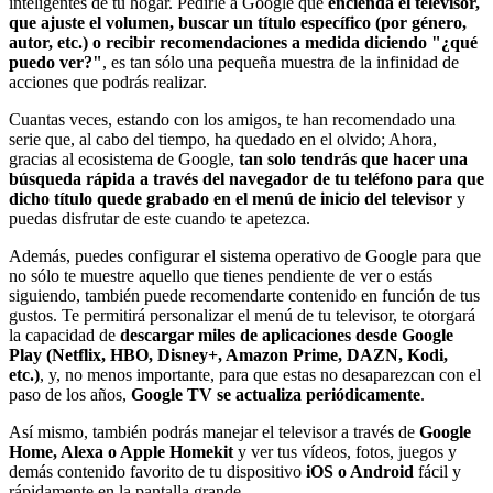
inteligentes de tu hogar. Pedirle a Google que
encienda el televisor,
que ajuste el volumen, buscar un título específico (por género,
autor, etc.) o recibir recomendaciones a medida diciendo "¿qué
puedo ver?"
, es tan sólo una pequeña muestra de la infinidad de
acciones que podrás realizar.
Cuantas veces, estando con los amigos, te han recomendado una
serie que, al cabo del tiempo, ha quedado en el olvido; Ahora,
gracias al ecosistema de Google,
tan solo tendrás que hacer una
búsqueda rápida a través del navegador de tu teléfono para que
dicho título quede grabado en el menú de inicio del televisor
y
puedas disfrutar de este cuando te apetezca.
Además, puedes configurar el sistema operativo de Google para que
no sólo te muestre aquello que tienes pendiente de ver o estás
siguiendo, también puede recomendarte contenido en función de tus
gustos. Te permitirá personalizar el menú de tu televisor, te otorgará
la capacidad de
descargar miles de aplicaciones desde Google
Play (Netflix, HBO, Disney+, Amazon Prime, DAZN, Kodi,
etc.)
, y, no menos importante, para que estas no desaparezcan con el
paso de los años,
Google TV se actualiza periódicamente
.
Así mismo, también podrás manejar el televisor a través de
Google
Home, Alexa o Apple Homekit
y ver tus vídeos, fotos, juegos y
demás contenido favorito de tu dispositivo
iOS o Android
fácil y
rápidamente en la pantalla grande.