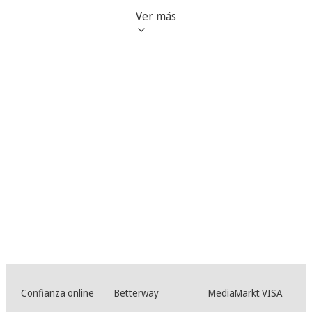
Ver más
Confianza online
Betterway
MediaMarkt VISA