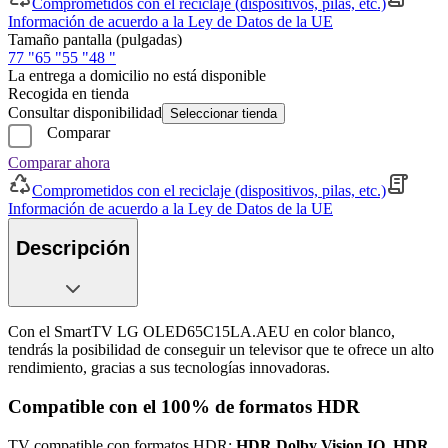
Comprometidos con el reciclaje (dispositivos, pilas, etc.)
Información de acuerdo a la Ley de Datos de la UE
Tamaño pantalla (pulgadas)
77 "
65 "
55 "
48 "
La entrega a domicilio no está disponible
Recogida en tienda
Consultar disponibilidad
Seleccionar tienda
Comparar
Comparar ahora
Comprometidos con el reciclaje (dispositivos, pilas, etc.)
Información de acuerdo a la Ley de Datos de la UE
Descripción
Con el SmartTV LG OLED65C15LA.AEU en color blanco,
tendrás la posibilidad de conseguir un televisor que te ofrece un alto
rendimiento, gracias a sus tecnologías innovadoras.
Compatible con el 100% de formatos HDR
TV compatible con formatos HDR:
HDR Dolby Vision IQ, HDR