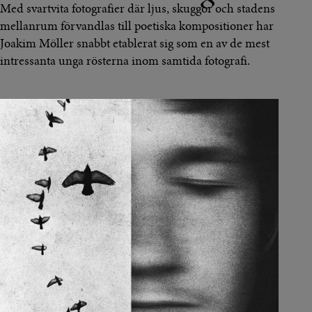
Med svartvita fotografier där ljus, skuggor och stadens
mellanrum förvandlas till poetiska kompositioner har
Joakim Möller snabbt etablerat sig som en av de mest
intressanta unga rösterna inom samtida fotografi.