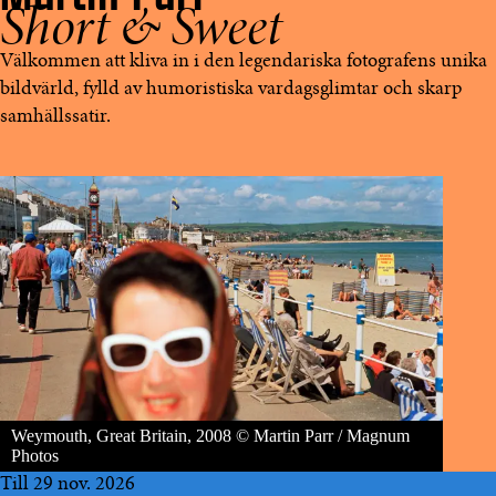
Short & Sweet
Välkommen att kliva in i den legendariska fotografens unika
bildvärld, fylld av humoristiska vardagsglimtar och skarp
samhällssatir.
Weymouth, Great Britain, 2008 © Martin Parr / Magnum
Photos
Till 29 nov. 2026