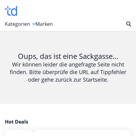
Kategorien
Marken
Auto, Motorrad & Werkzeuge
Blumen & Geschenke
Oups, das ist eine Sackgasse...
Bücher & Magazine
Wir können leider die angefragte Seite nicht
finden. Bitte überprüfe die URL auf Tippfehler
Computer & Elektronik
oder gehe zurück zur Startseite.
Entertainment & Media
Essen & Trinken
Foto, Druck & Büro
Gaming & Spielzeug
Garten, Haushalt & Tiere
Hot Deals
Gesundheit & Beauty