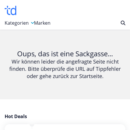
Kategorien
Marken
Auto, Motorrad & Werkzeuge
Blumen & Geschenke
Oups, das ist eine Sackgasse...
Bücher & Magazine
Wir können leider die angefragte Seite nicht
finden. Bitte überprüfe die URL auf Tippfehler
Computer & Elektronik
oder gehe zurück zur Startseite.
Entertainment & Media
Essen & Trinken
Foto, Druck & Büro
Gaming & Spielzeug
Garten, Haushalt & Tiere
Hot Deals
Gesundheit & Beauty