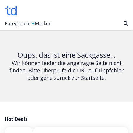
Kategorien
Marken
Auto, Motorrad & Werkzeuge
Blumen & Geschenke
Oups, das ist eine Sackgasse...
Bücher & Magazine
Wir können leider die angefragte Seite nicht
finden. Bitte überprüfe die URL auf Tippfehler
Computer & Elektronik
oder gehe zurück zur Startseite.
Entertainment & Media
Essen & Trinken
Foto, Druck & Büro
Gaming & Spielzeug
Garten, Haushalt & Tiere
Hot Deals
Gesundheit & Beauty