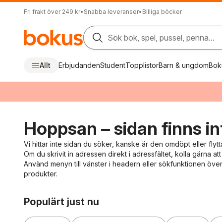
Fri frakt över 249 kr
•
Snabba leveranser
•
Billiga böcker
Sök bok, spel, pussel, penna...
Allt
Erbjudanden
Student
Topplistor
Barn & ungdom
Bok
Hoppsan – sidan finns in
Vi hittar inte sidan du söker, kanske är den omdöpt eller flytt
Om du skrivit in adressen direkt i adressfältet, kolla gärna att 
Använd menyn till vänster i headern eller sökfunktionen överst
produkter.
Hoppa över listan
Populärt just nu