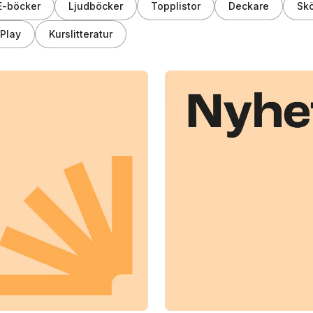
E-böcker
Ljudböcker
Topplistor
Deckare
Skö
Play
Kurslitteratur