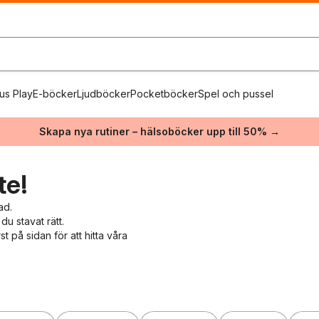
us Play
E-böcker
Ljudböcker
Pocketböcker
Spel och pussel
Skapa nya rutiner – hälsoböcker upp till 50% →
te!
ad.
du stavat rätt.
 på sidan för att hitta våra