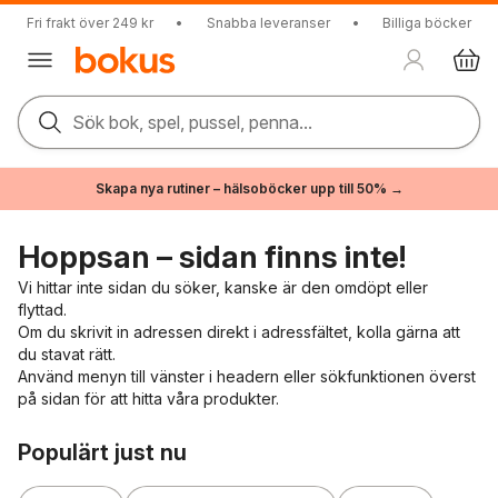
Fri frakt över 249 kr
•
Snabba leveranser
•
Billiga böcker
Sök bok, spel, pussel, penna...
Skapa nya rutiner – hälsoböcker upp till 50% →
Hoppsan – sidan finns inte!
Vi hittar inte sidan du söker, kanske är den omdöpt eller
flyttad.
Om du skrivit in adressen direkt i adressfältet, kolla gärna att
du stavat rätt.
Använd menyn till vänster i headern eller sökfunktionen överst
på sidan för att hitta våra produkter.
Hoppa över listan
Populärt just nu