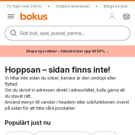
Fri frakt över 249 kr
•
Snabba leveranser
•
Billiga böcker
Sök bok, spel, pussel, penna...
Skapa nya rutiner – hälsoböcker upp till 50% →
Hoppsan – sidan finns inte!
Vi hittar inte sidan du söker, kanske är den omdöpt eller
flyttad.
Om du skrivit in adressen direkt i adressfältet, kolla gärna att
du stavat rätt.
Använd menyn till vänster i headern eller sökfunktionen överst
på sidan för att hitta våra produkter.
Hoppa över listan
Populärt just nu