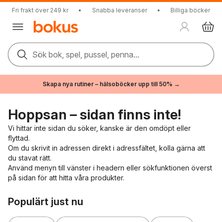
Fri frakt över 249 kr
•
Snabba leveranser
•
Billiga böcker
Sök bok, spel, pussel, penna...
Skapa nya rutiner – hälsoböcker upp till 50% →
Hoppsan – sidan finns inte!
Vi hittar inte sidan du söker, kanske är den omdöpt eller
flyttad.
Om du skrivit in adressen direkt i adressfältet, kolla gärna att
du stavat rätt.
Använd menyn till vänster i headern eller sökfunktionen överst
på sidan för att hitta våra produkter.
Hoppa över listan
Populärt just nu