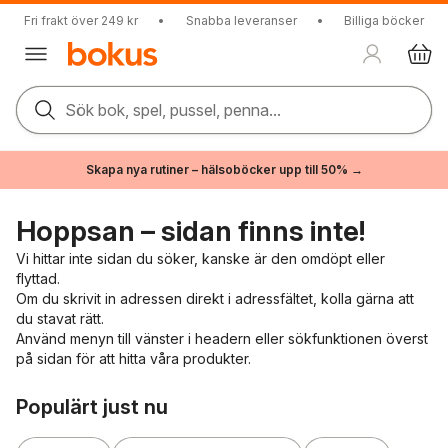
Fri frakt över 249 kr
•
Snabba leveranser
•
Billiga böcker
Sök bok, spel, pussel, penna...
Skapa nya rutiner – hälsoböcker upp till 50% →
Hoppsan – sidan finns inte!
Vi hittar inte sidan du söker, kanske är den omdöpt eller
flyttad.
Om du skrivit in adressen direkt i adressfältet, kolla gärna att
du stavat rätt.
Använd menyn till vänster i headern eller sökfunktionen överst
på sidan för att hitta våra produkter.
Hoppa över listan
Populärt just nu