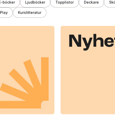
E-böcker
Ljudböcker
Topplistor
Deckare
Skö
Play
Kurslitteratur