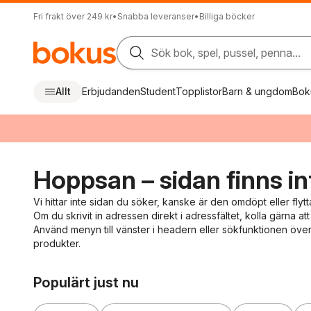
Fri frakt över 249 kr
•
Snabba leveranser
•
Billiga böcker
Sök bok, spel, pussel, penna...
Allt
Erbjudanden
Student
Topplistor
Barn & ungdom
Bok
Hoppsan – sidan finns in
Vi hittar inte sidan du söker, kanske är den omdöpt eller flytt
Om du skrivit in adressen direkt i adressfältet, kolla gärna att 
Använd menyn till vänster i headern eller sökfunktionen överst
produkter.
Hoppa över listan
Populärt just nu