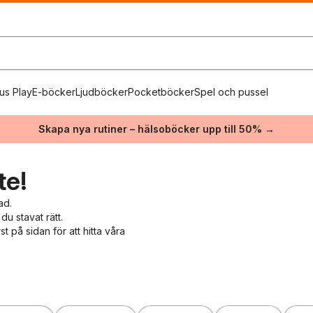
us Play
E-böcker
Ljudböcker
Pocketböcker
Spel och pussel
Skapa nya rutiner – hälsoböcker upp till 50% →
te!
ad.
du stavat rätt.
 på sidan för att hitta våra