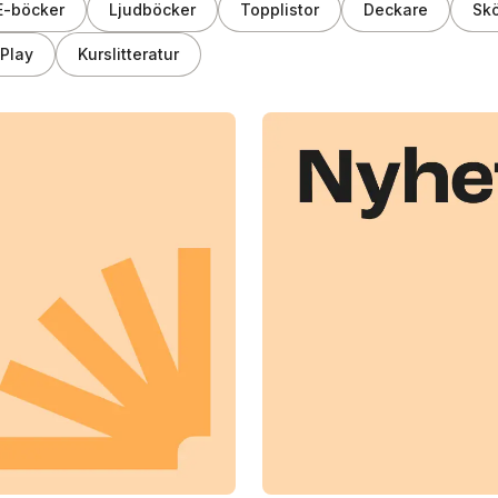
E-böcker
Ljudböcker
Topplistor
Deckare
Skö
Play
Kurslitteratur