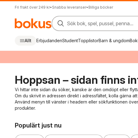
Fri frakt över 249 kr
•
Snabba leveranser
•
Billiga böcker
Sök bok, spel, pussel, penna...
Allt
Erbjudanden
Student
Topplistor
Barn & ungdom
Bok
Hoppsan – sidan finns in
Vi hittar inte sidan du söker, kanske är den omdöpt eller flytt
Om du skrivit in adressen direkt i adressfältet, kolla gärna att 
Använd menyn till vänster i headern eller sökfunktionen överst
produkter.
Hoppa över listan
Populärt just nu