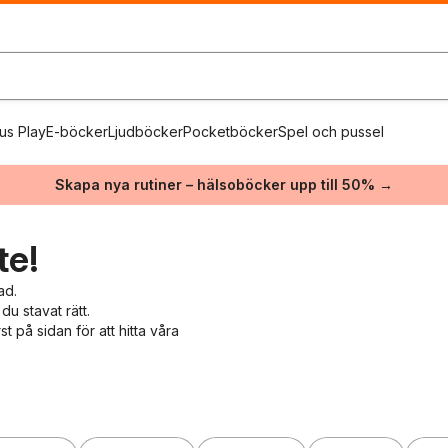
us Play
E-böcker
Ljudböcker
Pocketböcker
Spel och pussel
Skapa nya rutiner – hälsoböcker upp till 50% →
te!
ad.
du stavat rätt.
 på sidan för att hitta våra