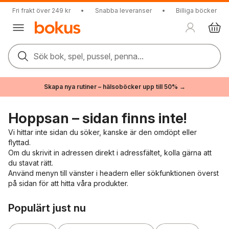
Fri frakt över 249 kr
•
Snabba leveranser
•
Billiga böcker
Sök bok, spel, pussel, penna...
Skapa nya rutiner – hälsoböcker upp till 50% →
Hoppsan – sidan finns inte!
Vi hittar inte sidan du söker, kanske är den omdöpt eller
flyttad.
Om du skrivit in adressen direkt i adressfältet, kolla gärna att
du stavat rätt.
Använd menyn till vänster i headern eller sökfunktionen överst
på sidan för att hitta våra produkter.
Hoppa över listan
Populärt just nu