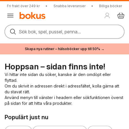
Fri frakt över 249 kr
•
Snabba leveranser
•
Billiga böcker
Sök bok, spel, pussel, penna...
Skapa nya rutiner – hälsoböcker upp till 50% →
Hoppsan – sidan finns inte!
Vi hittar inte sidan du söker, kanske är den omdöpt eller
flyttad.
Om du skrivit in adressen direkt i adressfältet, kolla gärna att
du stavat rätt.
Använd menyn till vänster i headern eller sökfunktionen överst
på sidan för att hitta våra produkter.
Hoppa över listan
Populärt just nu