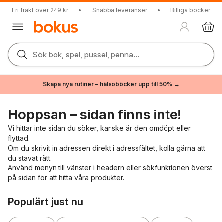
Fri frakt över 249 kr
•
Snabba leveranser
•
Billiga böcker
Sök bok, spel, pussel, penna...
Skapa nya rutiner – hälsoböcker upp till 50% →
Hoppsan – sidan finns inte!
Vi hittar inte sidan du söker, kanske är den omdöpt eller
flyttad.
Om du skrivit in adressen direkt i adressfältet, kolla gärna att
du stavat rätt.
Använd menyn till vänster i headern eller sökfunktionen överst
på sidan för att hitta våra produkter.
Hoppa över listan
Populärt just nu