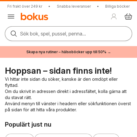
Fri frakt över 249 kr
•
Snabba leveranser
•
Billiga böcker
Sök bok, spel, pussel, penna...
Skapa nya rutiner – hälsoböcker upp till 50% →
Hoppsan – sidan finns inte!
Vi hittar inte sidan du söker, kanske är den omdöpt eller
flyttad.
Om du skrivit in adressen direkt i adressfältet, kolla gärna att
du stavat rätt.
Använd menyn till vänster i headern eller sökfunktionen överst
på sidan för att hitta våra produkter.
Hoppa över listan
Populärt just nu