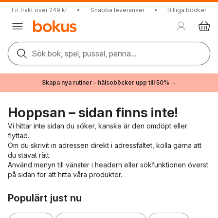
Fri frakt över 249 kr
•
Snabba leveranser
•
Billiga böcker
Sök bok, spel, pussel, penna...
Skapa nya rutiner – hälsoböcker upp till 50% →
Hoppsan – sidan finns inte!
Vi hittar inte sidan du söker, kanske är den omdöpt eller
flyttad.
Om du skrivit in adressen direkt i adressfältet, kolla gärna att
du stavat rätt.
Använd menyn till vänster i headern eller sökfunktionen överst
på sidan för att hitta våra produkter.
Hoppa över listan
Populärt just nu