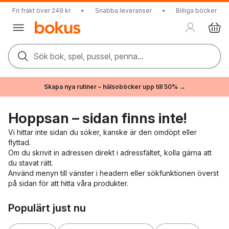
Fri frakt över 249 kr
•
Snabba leveranser
•
Billiga böcker
Sök bok, spel, pussel, penna...
Skapa nya rutiner – hälsoböcker upp till 50% →
Hoppsan – sidan finns inte!
Vi hittar inte sidan du söker, kanske är den omdöpt eller
flyttad.
Om du skrivit in adressen direkt i adressfältet, kolla gärna att
du stavat rätt.
Använd menyn till vänster i headern eller sökfunktionen överst
på sidan för att hitta våra produkter.
Hoppa över listan
Populärt just nu