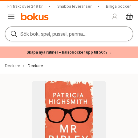
Fri frakt över 249 kr
•
Snabba leveranser
•
Billiga böcker
Sök bok, spel, pussel, penna...
Skapa nya rutiner – hälsoböcker upp till 50% →
Deckare
Deckare