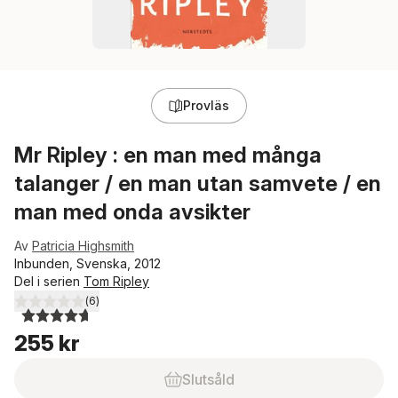
Provläs
Mr Ripley : en man med många
talanger / en man utan samvete / en
man med onda avsikter
Av
Patricia Highsmith
Inbunden, Svenska, 2012
Del i serien
Tom Ripley
(
6
)
4,7
utav 5 stjärnor. Totalt antal röster:
255 kr
Slutsåld