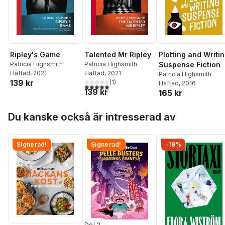
Ripley's Game
Talented Mr Ripley
Plotting and Writi
Patricia Highsmith
Patricia Highsmith
Suspense Fiction
Häftad
, 2021
Häftad
, 2021
Patricia Highsmith
139 kr
(
1
)
Häftad
, 2016
5,0
utav 5 stjärnor. Totalt antal röster:
139 kr
165 kr
Hoppa över listan
Du kanske också är intresserad av
Signerad!
Signerad!
-19%
Del 2