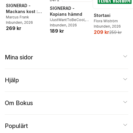
SIGNERAD -
SIGNERAD -
Mackans kost :
Kopians hämnd
Stortaxi
Middagar och
Marcus Frank
IJustWantToBeCool
,
Flora Wiström
Inbunden
, 2026
matlådor
Joel Adolphson
Inbunden
, 2026
,
Emil
Inbunden
, 2026
269 kr
189 kr
Ejdemo Beer
,
Victor
209 kr
259 kr
Beer
Mina sidor
Hjälp
Om Bokus
Populärt