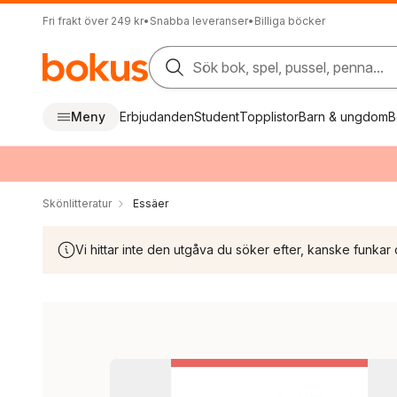
Fri frakt över 249 kr
•
Snabba leveranser
•
Billiga böcker
Sök bok, spel, pussel, penna...
Meny
Erbjudanden
Student
Topplistor
Barn & ungdom
B
Skönlitteratur
Essäer
Vi hittar inte den utgåva du söker efter, kanske funkar 