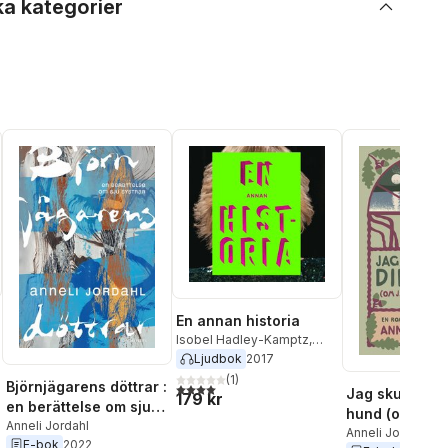
ka kategorier
En annan historia
Isobel Hadley-Kamptz
,
Annika Lantz
,
Kristofer
Ljudbok
2017
Ahlström
,
Susanna
(
1
)
Björnjägarens döttrar :
l röster:
4,0
utav 5 stjärnor. Totalt antal röster:
Jag skulle var
Alakoski
,
Martin Gelin
,
179 kr
en berättelse om sju
Anneli Jordahl
,
Ebba Witt-
hund (om jag 
systrar
Anneli Jordahl
Brattström
,
Johanna
finge vara i di
Anneli Jordahl
E-bok
2022
Palmström
,
Karin Thunberg
,