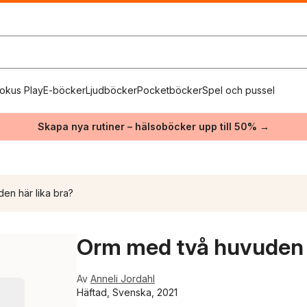
okus Play
E-böcker
Ljudböcker
Pocketböcker
Spel och pussel
Skapa nya rutiner – hälsoböcker upp till 50% →
den här lika bra?
Orm med två huvuden 
Av
Anneli Jordahl
Häftad, Svenska, 2021