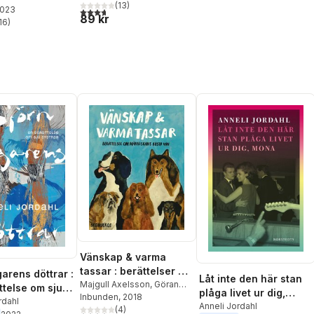
(
13
)
2023
3,7
utav 5 stjärnor. Totalt antal röster:
89 kr
16
)
stjärnor. Totalt antal röster:
Vänskap & varma
tassar : berättelser om
arens döttrar :
Låt inte den här stan
människans bästa vän
Majgull Axelsson
,
Göran
ttelse om sju
plåga livet ur dig,
Greider
Inbunden
,
Johan Hilton
, 2018
,
rdahl
Mona
Anneli Jordahl
Anneli Jordahl
(
4
)
,
Martin von