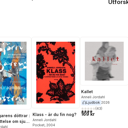
Utfors
Kallet
Anneli Jordahl
Ljudbok
2026
(
43
)
4,1
utav 5 stjärnor. Totalt anta
169 kr
Klass - är du fin nog?
arens döttrar :
Anneli Jordahl
ttelse om sju
Pocket
, 2004
rdahl