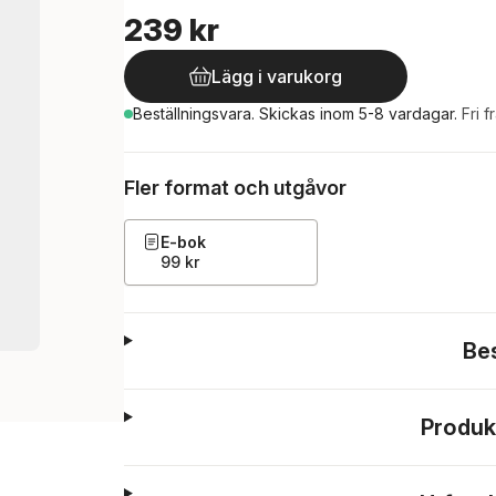
239 kr
Lägg i varukorg
Beställningsvara.
Skickas
inom 5-8 vardagar
.
Fri f
Fler format och utgåvor
E-bok
99 kr
Be
Produk