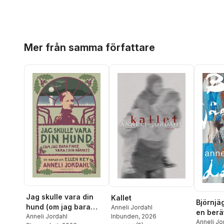
Hoppa över listan
Mer från samma författare
Jag skulle vara din
Kallet
Björnjäg
hund (om jag bara
Anneli Jordahl
en berä
finge vara i din
Anneli Jordahl
Inbunden
, 2026
systrar
Anneli Jo