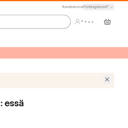
Kundservice
Företagskund?
: essä