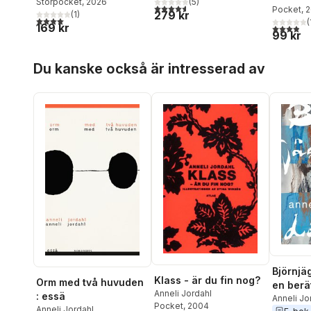
Storpocket
, 2026
(
5
)
närhet) : en roman om
4,6
utav 5 stjärnor. Totalt antal röster:
Pocket
, 
279 kr
(
1
)
Ellen Key
4,0
utav 5 stjärnor. Totalt antal röster:
(
169 kr
3,9
utav 5 
99 kr
Hoppa över listan
Du kanske också är intresserad av
Björnjäg
Klass - är du fin nog?
Orm med två huvuden
en berä
Anneli Jordahl
: essä
systrar
Anneli Jo
Pocket
, 2004
Anneli Jordahl