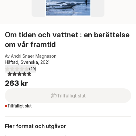
Om tiden och vattnet : en berättelse
om vår framtid
Av
Andri Snaer Magnason
Häftad, Svenska, 2021
(
29
)
4,8
utav 5 stjärnor. Totalt antal röster:
263 kr
Tillfälligt slut
Tillfälligt slut
Fler format och utgåvor