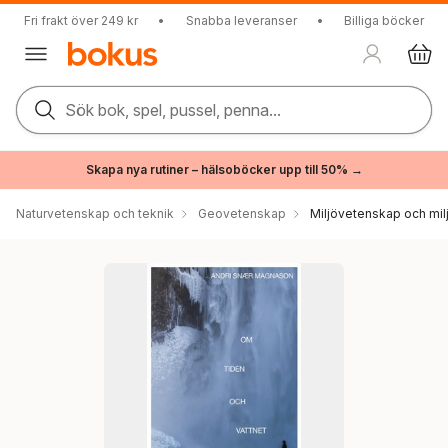
Fri frakt över 249 kr
•
Snabba leveranser
•
Billiga böcker
Sök bok, spel, pussel, penna...
Skapa nya rutiner – hälsoböcker upp till 50% →
Naturvetenskap och teknik
Geovetenskap
Miljövetenskap och milj