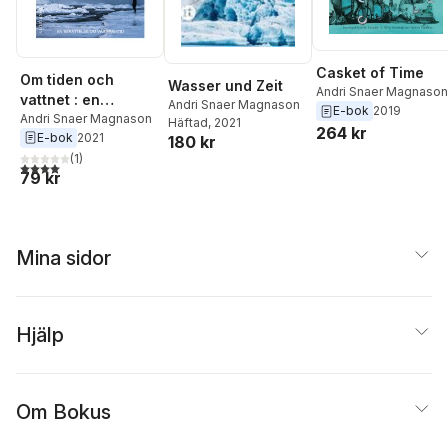
Casket of Time
Om tiden och
Wasser und Zeit
Andri Snaer Magnason
vattnet : en
Andri Snaer Magnason
E-bok
2019
berättelse om vår
Andri Snaer Magnason
Häftad
, 2021
264 kr
E-bok
2021
framtid
180 kr
(
1
)
4,0
utav 5 stjärnor. Totalt antal röster:
79 kr
Mina sidor
Hjälp
Om Bokus