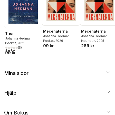
Mecenaterna
Mecenaterna
Trion
Johanna Hedman
Johanna Hedman
Johanna Hedman
Pocket
, 2026
Inbunden
, 2025
Pocket
, 2021
99 kr
289 kr
(
5
)
3,8
utav 5 stjärnor. Totalt antal röster:
99 kr
Mina sidor
Hjälp
Om Bokus