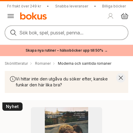
Fri frakt över 249 kr
•
Snabba leveranser
•
Billiga böcker
Sök bok, spel, pussel, penna...
Skapa nya rutiner – hälsoböcker upp till 50% →
Skönlitteratur
Romaner
Moderna och samtida romaner
Vi hittar inte den utgåva du söker efter, kanske
funkar den här lika bra?
Nyhet