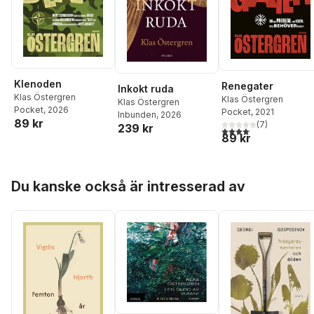
Klenoden
Renegater
Inkokt ruda
Klas Östergren
Klas Östergren
Klas Östergren
Pocket
, 2026
Pocket
, 2021
Inbunden
, 2026
89 kr
(
7
)
239 kr
4,1
utav 5 stjärnor. Total
89 kr
Hoppa över listan
Du kanske också är intresserad av