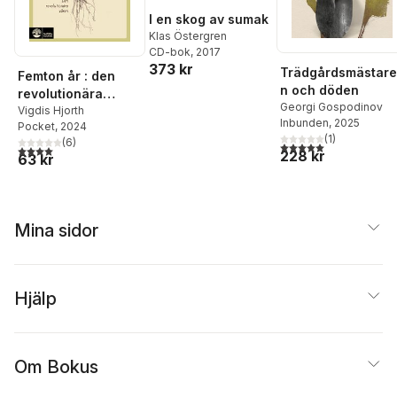
I en skog av sumak
Klas Östergren
CD-bok
, 2017
373 kr
Trädgårdsmästare
Femton år : den
n och döden
revolutionära
Georgi Gospodinov
våren
Vigdis Hjorth
Inbunden
, 2025
Pocket
, 2024
(
1
)
(
6
)
5,0
utav 5 stjärnor. Tota
4,0
utav 5 stjärnor. Totalt antal röster:
228 kr
63 kr
Mina sidor
Hjälp
Om Bokus