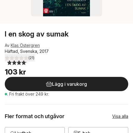
I en skog av sumak
Av
Klas Östergren
Häftad, Svenska, 2017
(
21
)
4,1
utav 5 stjärnor. Totalt antal röster:
103 kr
Lägg i varukorg
.
Fri frakt över 249 kr.
Fler format och utgåvor
Visa alla