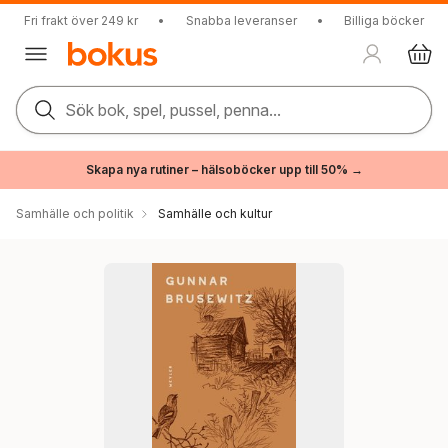
Fri frakt över 249 kr
•
Snabba leveranser
•
Billiga böcker
Sök bok, spel, pussel, penna...
Skapa nya rutiner – hälsoböcker upp till 50% →
Samhälle och politik
Samhälle och kultur