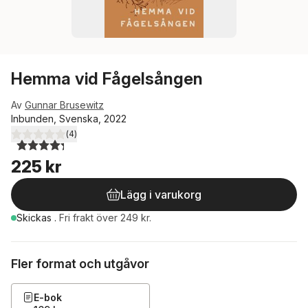
Hemma vid Fågelsången
Av
Gunnar Brusewitz
Inbunden, Svenska, 2022
(
4
)
4,3
utav 5 stjärnor. Totalt antal röster:
225 kr
Lägg i varukorg
Skickas
.
Fri frakt över 249 kr.
Fler format och utgåvor
E-bok