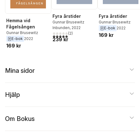
Fyra årstider
Fyra årstider
Hemma vid
Gunnar Brusewitz
Gunnar Brusewitz
Fågelsången
Inbunden
, 2022
E-bok
2022
Gunnar Brusewitz
(
2
)
169 kr
5,0
utav 5 stjärnor. Totalt antal röster:
E-bok
2022
239 kr
169 kr
Mina sidor
Hjälp
Om Bokus