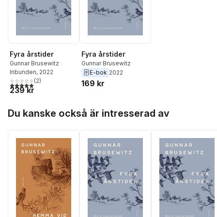
Fyra årstider
Fyra årstider
Gunnar Brusewitz
Gunnar Brusewitz
Inbunden
, 2022
E-bok
2022
(
2
)
169 kr
5,0
utav 5 stjärnor. Totalt antal röster:
239 kr
Hoppa över listan
Du kanske också är intresserad av