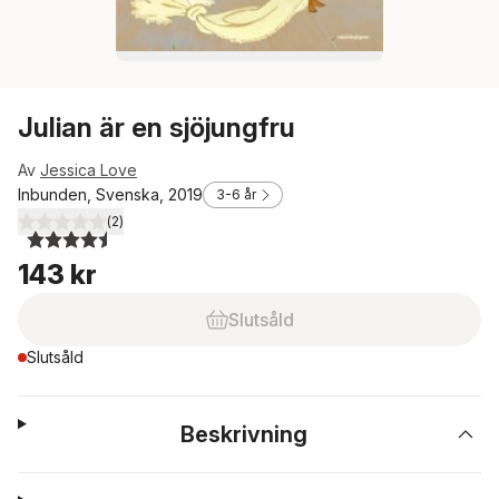
Julian är en sjöjungfru
Av
Jessica Love
Inbunden, Svenska, 2019
3-6 år
(
2
)
4,5
utav 5 stjärnor. Totalt antal röster:
143 kr
Slutsåld
Slutsåld
Beskrivning