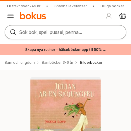
Fri frakt över 249 kr
•
Snabba leveranser
•
Billiga böcker
Sök bok, spel, pussel, penna...
Skapa nya rutiner – hälsoböcker upp till 50% →
Barn och ungdom
Barnböcker 3-6 år
Bilderböcker