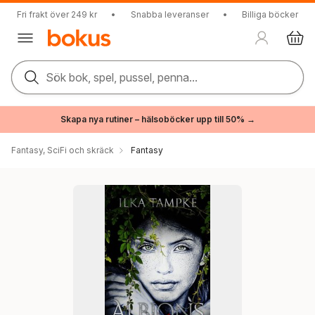
Fri frakt över 249 kr
•
Snabba leveranser
•
Billiga böcker
Sök bok, spel, pussel, penna...
Skapa nya rutiner – hälsoböcker upp till 50% →
Fantasy, SciFi och skräck
Fantasy