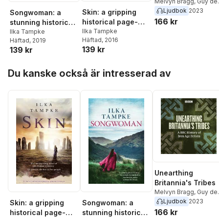
Melvyn Bragg
,
Guy de
la Bedoyere
,
Sarah
Ljudbok
2023
Skin: a gripping
Songwoman: a
Moss
,
Mandy Haggith
,
166 kr
historical page-
stunning historical
Miles Russell
,
Ron
turner perfect for
Ilka Tampke
novel from the
Ilka Tampke
Hutton
,
David Greig
,
Il
Häftad
, 2016
Häftad
, 2019
fans of Game of
acclaimed author
Tampke
,
Menna Elfyn
,
139 kr
139 kr
Thrones
of 'Skin'
Nicki Howarth-Pollard
,
Melanie Giles
,
Carado
Hoppa över listan
Du kanske också är intresserad av
Peters
,
David Miles
Unearthing
Britannia's Tribes
Melvyn Bragg
,
Guy de
la Bedoyere
,
Sarah
Ljudbok
2023
Skin: a gripping
Songwoman: a
Moss
,
Mandy Haggith
,
166 kr
historical page-
stunning historical
Miles Russell
,
Ron