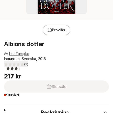
Provläs
Albions dotter
Av
Ilka Tampke
Inbunden, Svenska, 2016
(
3
)
3,3
utav 5 stjärnor. Totalt antal röster:
217 kr
Slutsåld
Slutsåld
Beskrivning