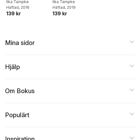
turner perfect for
Ilka Tampke
novel from the
Ilka Tampke
Hutton
,
David Greig
,
Il
Häftad
, 2016
Häftad
, 2019
fans of Game of
acclaimed author
Tampke
,
Menna Elfyn
,
139 kr
139 kr
Thrones
of 'Skin'
Nicki Howarth-Pollard
,
Melanie Giles
,
Carado
Peters
,
David Miles
Mina sidor
Hjälp
Om Bokus
Populärt
Inspiration