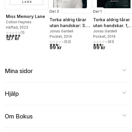
Del 3
Del 1
Miss Memory Lane
Torka aldrig tårar
Torka aldrig tårar
Colton Haynes
utan handskar: 3.
utan handskar. 1,
Häftad
, 2023
Döden
Jonas Gardell
Kärleken
Jonas Gardell
(
1
)
5,0
utav 5 stjärnor. Totalt antal röster:
Pocket
, 2014
Pocket
, 2014
127 kr
(
53
)
(
61
)
3,3
utav 5 stjärnor. Totalt antal röster:
3,4
utav 5 stjärnor. Tota
99 kr
99 kr
Mina sidor
Hjälp
Om Bokus