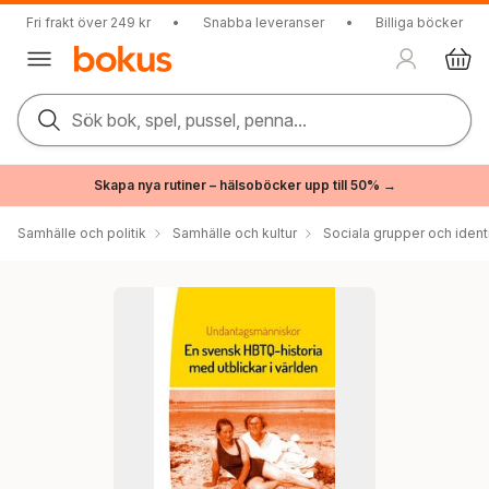
Fri frakt över 249 kr
•
Snabba leveranser
•
Billiga böcker
Sök bok, spel, pussel, penna...
Skapa nya rutiner – hälsoböcker upp till 50% →
Samhälle och politik
Samhälle och kultur
Sociala grupper och ident