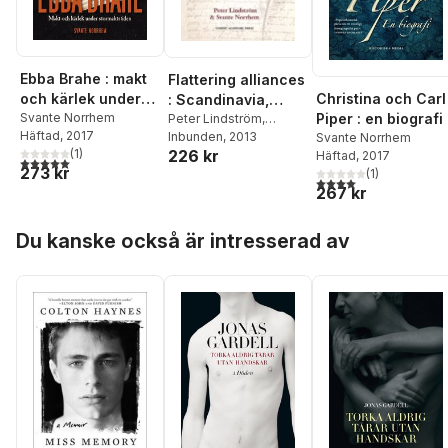
Ebba Brahe : makt
Flattering alliances
Christina och Carl
och kärlek under
: Scandinavia,
Piper : en biografi
stormaktstiden
Svante Norrhem
diplomacy and the
Peter Lindström
,
Häftad
, 2017
Svante Norrhem
Inbunden
, 2013
Svante Norrhem
Austrian-French
(
1
)
226 kr
Häftad
, 2017
balance of power
5,0
utav 5 stjärnor. Totalt antal röster:
273 kr
(
1
)
1648-1740
4,0
utav 5 stjärnor. Tota
267 kr
Hoppa över listan
Du kanske också är intresserad av