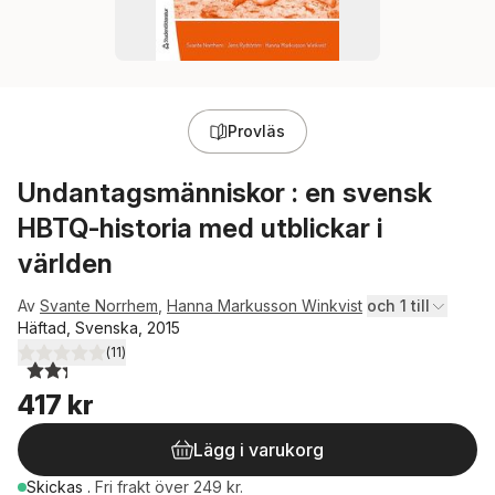
Provläs
Undantagsmänniskor : en svensk
HBTQ-historia med utblickar i
världen
Av
Svante Norrhem
,
Hanna Markusson Winkvist
och 1 till
Häftad, Svenska, 2015
(
11
)
2,3
utav 5 stjärnor. Totalt antal röster:
417 kr
Lägg i varukorg
Skickas
.
Fri frakt över 249 kr.