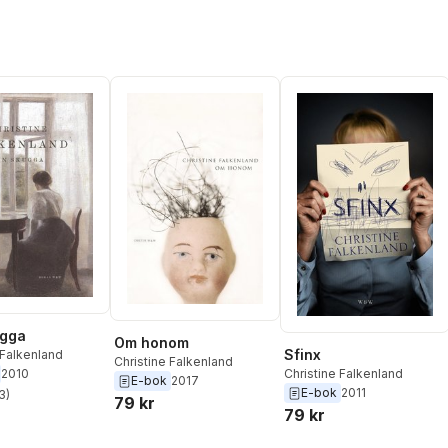
Jörgen Lind
,
Petter
Larsson
,
Magnus
Holmqvist
,
Bodil Greek
,
Magnus Fridh
,
Christine
Falkenland
,
Per Engström
,
Ola Eliasson
,
Annette
Bylling
ugga
Om honom
Sfinx
 Falkenland
Christine Falkenland
2010
Christine Falkenland
E-bok
2017
E-bok
2011
3
)
79 kr
stjärnor. Totalt antal röster:
79 kr