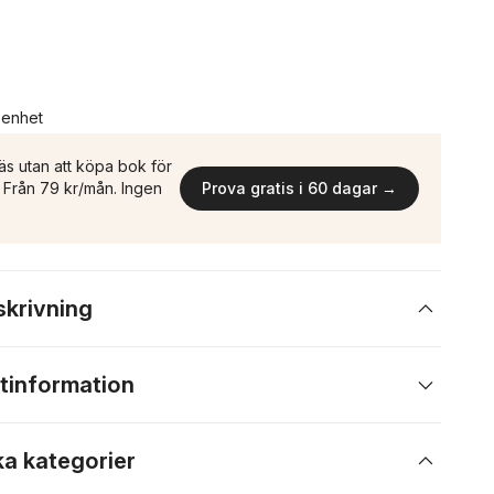
n enhet
äs utan att köpa bok för
n. Från 79 kr/mån. Ingen
Prova gratis i 60 dagar →
skrivning
tinformation
ka kategorier