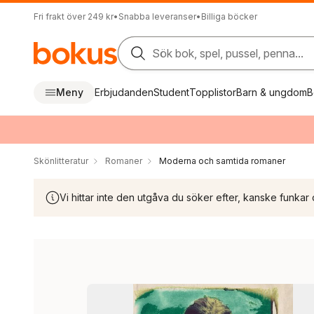
Fri frakt över 249 kr
•
Snabba leveranser
•
Billiga böcker
Sök bok, spel, pussel, penna...
Meny
Erbjudanden
Student
Topplistor
Barn & ungdom
B
Skönlitteratur
Romaner
Moderna och samtida romaner
Vi hittar inte den utgåva du söker efter, kanske funkar 