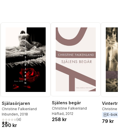
Själens begär
Själasörjaren
Vinterträdgår
Christine Falkenland
Christine Falkenland
Christine Falkenl
Häftad
, 2012
Inbunden
, 2018
E-bok
2009
258 kr
(
4
)
79 kr
2,3
utav 5 stjärnor. Totalt antal röster:
290 kr