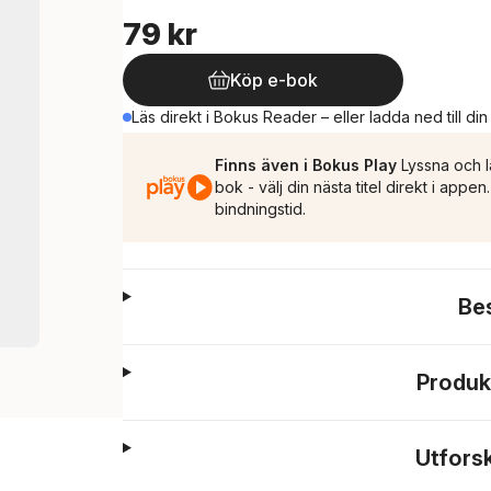
79 kr
Köp e-bok
Läs direkt i Bokus Reader – eller ladda ned till di
Finns även i Bokus Play
Lyssna och l
bok - välj din nästa titel direkt i appe
bindningstid.
Be
Produk
Utfors