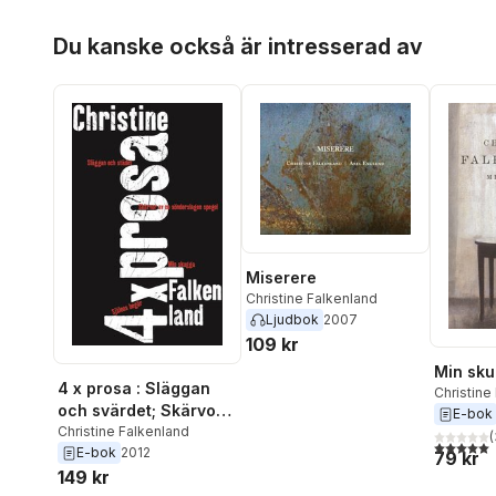
Hoppa över listan
Du kanske också är intresserad av
Miserere
Christine Falkenland
Ljudbok
2007
109 kr
Min sk
4 x prosa : Släggan
Christine
och svärdet; Skärvor
E-bok
av en sönderslagen
Christine Falkenland
(
5,0
utav 5 
E-bok
2012
spegel; Min skugga;
79 kr
149 kr
Själens begär