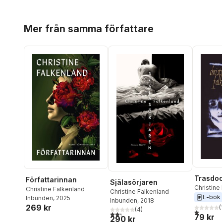
Hoppa över listan
Mer från samma författare
Trasdo
Författarinnan
Själasörjaren
Christine
Christine Falkenland
Christine Falkenland
E-bok
Inbunden
, 2025
Inbunden
, 2018
269 kr
(
(
4
)
1,0
utav 5 
2,3
utav 5 stjärnor. Totalt antal röster:
79 kr
290 kr