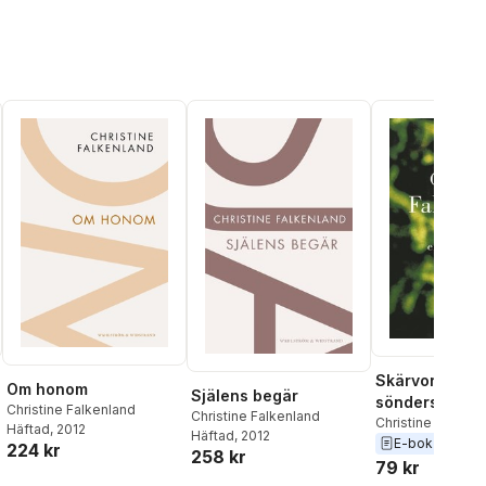
Skärvor av en
Om honom
Själens begär
sönderslagen
Christine Falkenland
Christine Falkenland
Christine Falkenl
Häftad
, 2012
Häftad
, 2012
E-bok
2009
224 kr
258 kr
79 kr