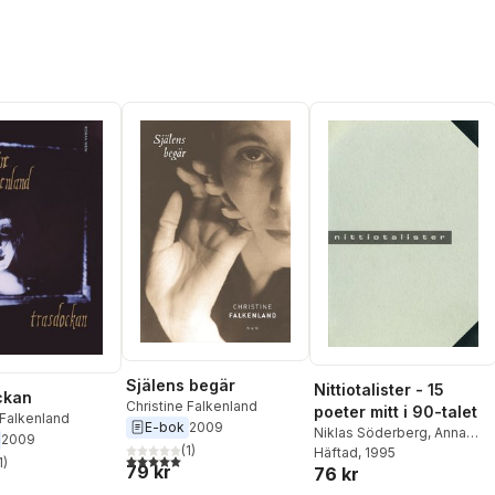
Själens begär
Nittiotalister - 15
ckan
Christine Falkenland
poeter mitt i 90-talet
 Falkenland
E-bok
2009
Niklas Söderberg
,
Anna
2009
(
1
)
Ståbi
Häftad
,
Charlotte Orwin
, 1995
,
Lena
5,0
utav 5 stjärnor. Totalt antal röster:
1
)
79 kr
stjärnor. Totalt antal röster:
76 kr
Måndotter
,
Kristian
Lundberg
,
Per Linde
,