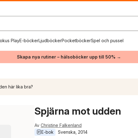
okus Play
E-böcker
Ljudböcker
Pocketböcker
Spel och pussel
Skapa nya rutiner – hälsoböcker upp till 50% →
den här lika bra?
Spjärna mot udden
Av
Christine Falkenland
E-bok
Svenska
, 
2014