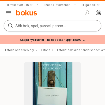
Fri frakt över 249 kr
•
Snabba leveranser
•
Billiga böcker
Sök bok, spel, pussel, penna...
Skapa nya rutiner – hälsoböcker upp till 50% →
Historia och arkeologi
Historia
Historia: särskilda händelser och ä