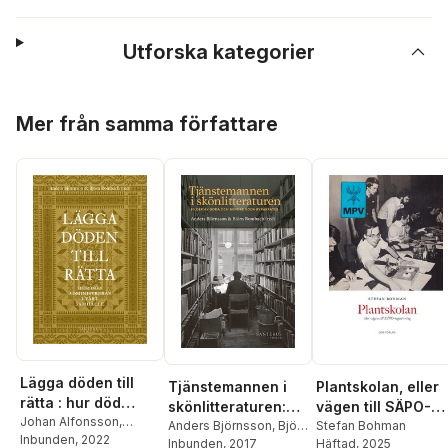
Utforska kategorier
Hoppa över listan
Mer från samma författare
Lägga döden till
Plantskolan, eller
Tjänstemannen i
rätta : hur död
vägen till SÄPO-
skönlitteraturen:
administreras i vårt
Johan Alfonsson
,
registrering
Stefan Bohman
Bilder av goda och
Anders Björnsson
,
Björn
Kerstin Bartholdsson
Inbunden
, 2022
,
samhälle
Häftad
, 2025
Rombach
Inbunden
, 2017
,
Beata Agrell
,
mindre goda