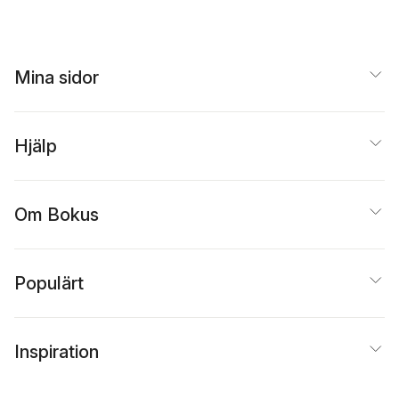
Åke Engblom
,
Gunnar D
kvinnor
Hansson
,
Herman
Holm
,
Sven Hort
,
Susanna Karlsson
,
Stig
Montin
,
Ylva Norén
Mina sidor
Bretzer
,
Anna Nyberg
,
Monika Olin Wikman
,
Björn Rombach
,
Åsa
Wengelin
Hjälp
Om Bokus
Populärt
Inspiration