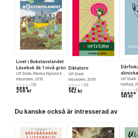
Livet i Bokstavslandet
Dårfink
Läsebok åk 1 nivå grön
Diktatorn
dönicka
Ulf Stark
,
Marika Nylund Ek
,
Ulf Stark
Ulf Stark
Marie Trapp
Inbunden
, 2015
,
Lena
Inbunden
, 2019
Häftad
, 
Palovaara
(
3
,
)
Tarja Alatalo
,
(
2
)
4,0
utav 5 stjärnor. Totalt antal röster:
2,5
utav 5 stjärnor. Totalt antal röster:
258 kr
(
Malin Wedsberg
142 kr
5,0
utav 5 
141 kr
Hoppa över listan
Du kanske också är intresserad av