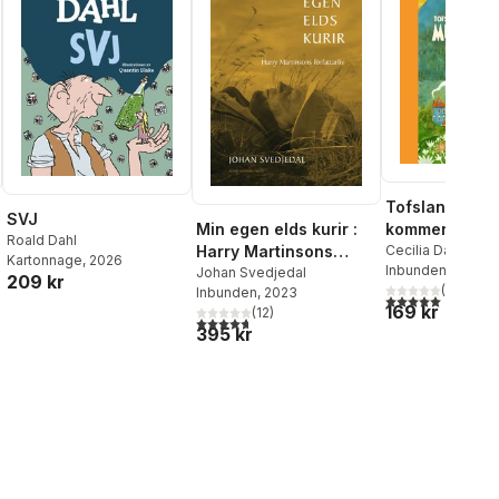
Tofslan och V
SVJ
kommer till
Min egen elds kurir :
Roald Dahl
Mumindalen
Cecilia Davidsso
Harry Martinsons
Kartonnage
, 2026
Jansson
Inbunden
,
, 2023
Alex Har
författarliv
Johan Svedjedal
209 kr
(
4
)
Inbunden
, 2023
5,0
utav 5 stjärnor.
169 kr
(
12
)
4,7
utav 5 stjärnor. Totalt antal röster:
395 kr