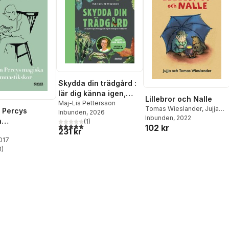
Skydda din trädgård :
lär dig känna igen,
Lillebror och Nalle
förebygga och
Maj-Lis Pettersson
Tomas Wieslander
,
Jujja
 Percys
Inbunden
, 2026
åtgärda skadegörare i
Wieslander
Inbunden
, 2022
a
(
1
)
trädgården
5,0
utav 5 stjärnor. Totalt antal röster:
102 kr
231 kr
ikskor
2017
1
)
stjärnor. Totalt antal röster: