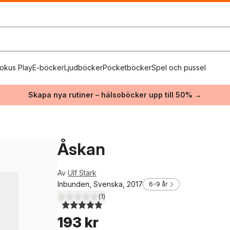
okus Play
E-böcker
Ljudböcker
Pocketböcker
Spel och pussel
Skapa nya rutiner – hälsoböcker upp till 50% →
Åskan
Av
Ulf Stark
Inbunden, Svenska, 2017
6-9 år
(
1
)
5,0
utav 5 stjärnor. Totalt antal röster:
193 kr