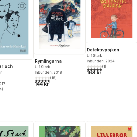
Detektivpojken
Ulf Stark
Rymlingarna
Inbunden
, 2024
ar och
(
1
)
Ulf Stark
5,0
utav 5 stjärnor. Totalt ant
168 kr
r
Inbunden
, 2018
(
18
)
4,8
utav 5 stjärnor. Totalt antal röster:
144 kr
2017
4
)
stjärnor. Totalt antal röster: