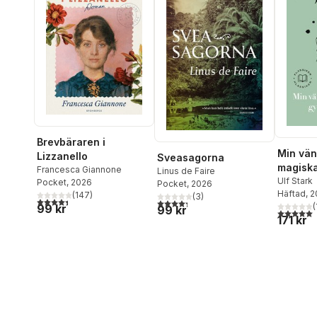
Brevbäraren i
Min vän
Lizzanello
Sveasagorna
magisk
Francesca Giannone
Linus de Faire
gymnast
Ulf Stark
Pocket
, 2026
Pocket
, 2026
Häftad
, 
(
147
)
(
3
)
4,4
utav 5 stjärnor. Totalt antal röster:
4,3
utav 5 stjärnor. Totalt antal röster:
(
99 kr
99 kr
5,0
utav 5 
171 kr