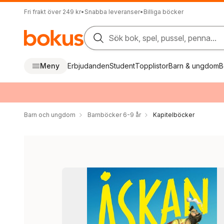
Fri frakt över 249 kr
•
Snabba leveranser
•
Billiga böcker
Sök bok, spel, pussel, penna...
Meny
Erbjudanden
Student
Topplistor
Barn & ungdom
B
Barn och ungdom
Barnböcker 6-9 år
Kapitelböcker