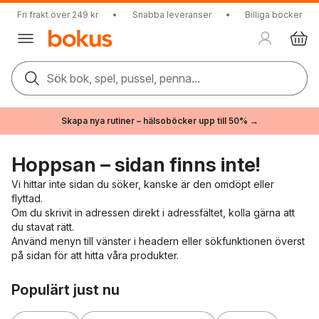
Fri frakt över 249 kr
•
Snabba leveranser
•
Billiga böcker
Sök bok, spel, pussel, penna...
Skapa nya rutiner – hälsoböcker upp till 50% →
Hoppsan – sidan finns inte!
Vi hittar inte sidan du söker, kanske är den omdöpt eller
flyttad.
Om du skrivit in adressen direkt i adressfältet, kolla gärna att
du stavat rätt.
Använd menyn till vänster i headern eller sökfunktionen överst
på sidan för att hitta våra produkter.
Hoppa över listan
Populärt just nu