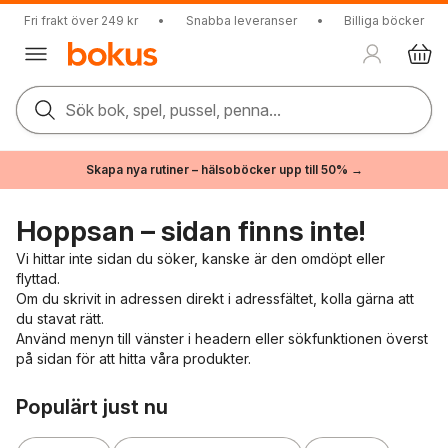
Fri frakt över 249 kr
•
Snabba leveranser
•
Billiga böcker
Sök bok, spel, pussel, penna...
Skapa nya rutiner – hälsoböcker upp till 50% →
Hoppsan – sidan finns inte!
Vi hittar inte sidan du söker, kanske är den omdöpt eller
flyttad.
Om du skrivit in adressen direkt i adressfältet, kolla gärna att
du stavat rätt.
Använd menyn till vänster i headern eller sökfunktionen överst
på sidan för att hitta våra produkter.
Hoppa över listan
Populärt just nu