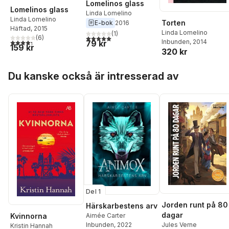
Lomelinos glass
Lomelinos glass
Linda Lomelino
Linda Lomelino
Torten
E-bok
2016
Häftad
, 2015
Linda Lomelino
(
1
)
5,0
utav 5 stjärnor. Totalt antal röster:
(
6
)
4,3
utav 5 stjärnor. Totalt antal röster:
Inbunden
, 2014
79 kr
159 kr
320 kr
Hoppa över listan
Du kanske också är intresserad av
Del 1
Jorden runt på 80
Härskarbestens arv
dagar
Aimée Carter
Kvinnorna
Jules Verne
Inbunden
, 2022
Kristin Hannah