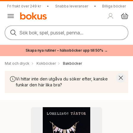
Fri frakt över 249 kr
•
Snabba leveranser
•
Billiga böcker
Sök bok, spel, pussel, penna...
Skapa nya rutiner – hälsoböcker upp till 50% →
Mat och dryck
Kokböcker
Bakböcker
Vi hittar inte den utgåva du söker efter, kanske
funkar den här lika bra?