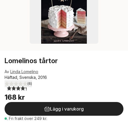
Lomelinos tårtor
Av
Linda Lomelino
Häftad, Svenska, 2016
(
6
)
4,3
utav 5 stjärnor. Totalt antal röster:
168 kr
Lägg i varukorg
.
Fri frakt över 249 kr.