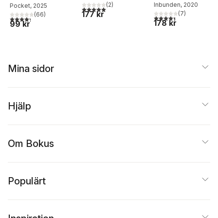
Inbunden
, 2020
(
2
)
Pocket
, 2025
5,0
utav 5 stjärnor. Totalt antal röster:
177 kr
(
7
)
(
66
)
4,4
utav 5 stjärnor. Tota
4,3
utav 5 stjärnor. Totalt antal röster:
178 kr
99 kr
Mina sidor
Hjälp
Om Bokus
Populärt