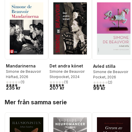
Det andra könet
Mandarinerna
Avled stilla
Simone de Beauvoir
Simone de Beauvoir
Simone de Beauvoir
Storpocket
, 2024
Häftad
, 2026
Pocket
, 2026
(
1
)
(
1
)
(
2
)
5,0
utav 5 stjärnor. Totalt antal röster:
4,0
utav 5 stjärnor. Totalt antal röster:
4,0
utav 5 stjärnor. Tota
207 kr
235 kr
99 kr
Hoppa över listan
Mer från samma serie