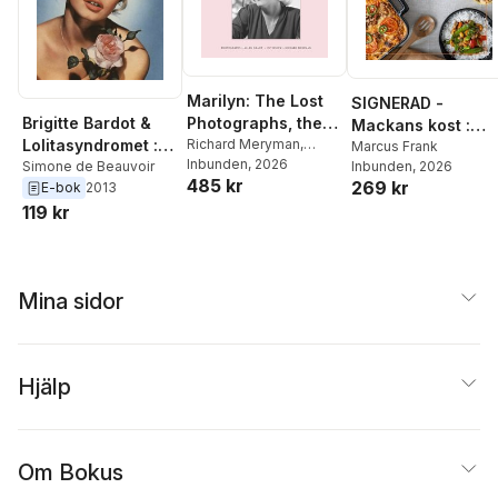
Marilyn: The Lost
SIGNERAD -
Photographs, the
Brigitte Bardot &
Mackans kost :
Last Interview
Richard Meryman
,
Lolitasyndromet :
Middagar och
Marcus Frank
Marilyn Monroe
Inbunden
, 2026
Inbunden
, 2026
essäer
Simone de Beauvoir
matlådor
485 kr
269 kr
E-bok
2013
119 kr
Mina sidor
Hjälp
Om Bokus