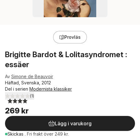
Provläs
Brigitte Bardot & Lolitasyndromet :
essäer
Av
Simone de Beauvoir
Häftad, Svenska, 2012
Del i serien
Modernista klassiker
(
1
)
4,0
utav 5 stjärnor. Totalt antal röster:
269 kr
Lägg i varukorg
Skickas
.
Fri frakt över 249 kr.