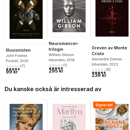
Neuromancer-
Greven av Monte
trilogin
Illusionisten
Cristo
William Gibson
John Fowles
Alexandre Dumas
Inbunden
, 2019
Pocket
, 2020
Inbunden
, 2023
(
1
)
(
7
)
5,0
utav 5 stjärnor. Totalt antal röster:
4,7
utav 5 stjärnor. Totalt antal röster:
(
5
)
295 kr
99 kr
4,8
utav 5 stjärnor. Tota
239 kr
Hoppa över listan
Du kanske också är intresserad av
Signerad!