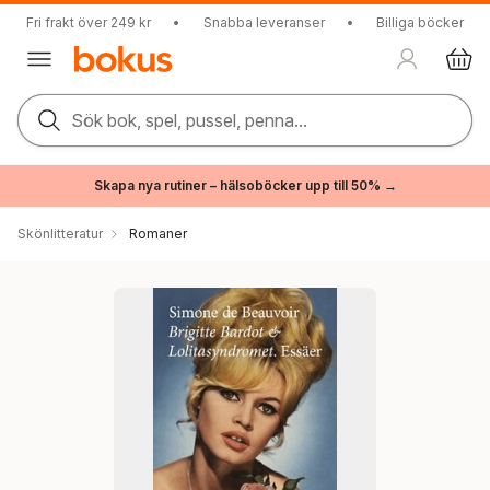
Fri frakt över 249 kr
•
Snabba leveranser
•
Billiga böcker
Sök bok, spel, pussel, penna...
Skapa nya rutiner – hälsoböcker upp till 50% →
Skönlitteratur
Romaner