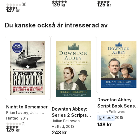
5,0
utav 5 stjärnor. Totalt antal röster:
4,0
utav 5 stjärnor. Tota
139 kr
125 kr
(
8
)
3,5
utav 5 stjärnor. Totalt antal röster:
142 kr
Hoppa över listan
Du kanske också är intresserad av
Downton Abbey
Script Book Seas
Night to Remember
Downton Abbey:
3
Julian Fellowes
Brian Lavery
,
Julian
Series 2 Scripts
E-bok
2015
Fellowes
Häftad
, 2012
,
Walter Lord
(Official)
Julian Fellowes
(
1
)
148 kr
4,0
utav 5 stjärnor. Totalt antal röster:
Häftad
, 2013
125 kr
243 kr