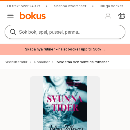
Fri frakt över 249 kr
•
Snabba leveranser
•
Billiga böcker
Sök bok, spel, pussel, penna...
Skapa nya rutiner – hälsoböcker upp till 50% →
Skönlitteratur
Romaner
Moderna och samtida romaner