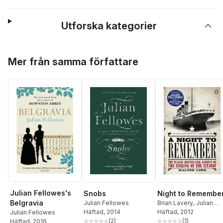
Utforska kategorier
Hoppa över listan
Mer från samma författare
Julian Fellowes's
Snobs
Night to Remembe
Belgravia
Julian Fellowes
Brian Lavery
,
Julian
Häftad
, 2014
Fellowes
Häftad
, 2012
,
Walter Lord
Julian Fellowes
(
2
)
(
1
)
Häftad
, 2016