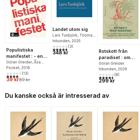
Landet utom sig
Lars Tunbjörk
,
Thomas
Tidholm
Inbunden
,
Göran Greider
, 2025
,
Lena Kvist
(
3
)
4,7
utav 5 stjärnor. Totalt antal röster:
Populistiska
Rotskott från
348 kr
manifestet : - en
paradiset : om
bok om populism
Göran Greider
,
Åsa
undran inför
Göran Greider
Linderborg
Pocket
, 2019
Inbunden
, 2026
lupiner, syrener
(
13
)
(
8
)
4,0
utav 5 stjärnor. Totalt antal röster:
och andra invasiv
4,6
utav 5 stjärnor. Tota
39 kr
89 kr
299 kr
arter, såsom
människan själv
Hoppa över listan
Du kanske också är intresserad av