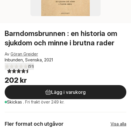
Barndomsbrunnen : en historia om
sjukdom och minne i brutna rader
Av
Göran Greider
Inbunden, Svenska, 2021
(
51
)
4,5
utav 5 stjärnor. Totalt antal röster:
202 kr
Lägg i varukorg
Skickas
.
Fri frakt över 249 kr.
Fler format och utgåvor
Visa alla