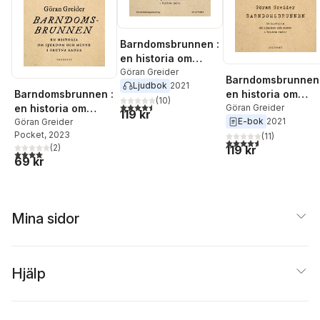
Barndomsbrunnen :
en historia om
sjukdom och minne
Göran Greider
Barndomsbrunnen 
Ljudbok
2021
i brutna rader
Barndomsbrunnen :
en historia om
(
10
)
4,5
utav 5 stjärnor. Totalt antal röster:
en historia om
sjukdom och minn
Göran Greider
119 kr
E-bok
2021
sjukdom och minne
Göran Greider
i brutna rader
Pocket
, 2023
i brutna rader
(
11
)
4,6
utav 5 stjärnor. Tota
(
2
)
119 kr
4,0
utav 5 stjärnor. Totalt antal röster:
69 kr
Mina sidor
Hjälp