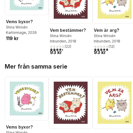
Vems byxor?
Stina Wirsén
Vem bestämmer?
Vem är arg?
Kartonnage
, 2026
Stina Wirsén
Stina Wirsén
119 kr
Inbunden
, 2018
Inbunden
, 2018
(
22
)
(
12
)
4,4
utav 5 stjärnor. Totalt antal röster:
4,8
utav 5 stjärnor. Tota
93 kr
93 kr
Hoppa över listan
Mer från samma serie
Vems byxor?
Stina Wirsén