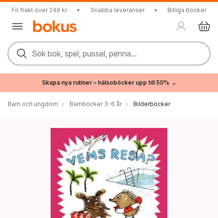
Fri frakt över 249 kr
•
Snabba leveranser
•
Billiga böcker
Sök bok, spel, pussel, penna...
Skapa nya rutiner – hälsoböcker upp till 50% →
Barn och ungdom
Barnböcker 3-6 år
Bilderböcker