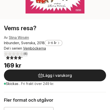
Vems resa?
Av
Stina Wirsén
Inbunden, Svenska, 2018
3-6 år
Del i serien
Vemböckerna
(
6
)
4,2
utav 5 stjärnor. Totalt antal röster:
169 kr
Lägg i varukorg
Skickas
.
Fri frakt över 249 kr.
Fler format och utgåvor