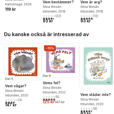
Vem bestämmer?
Vem är arg?
Kartonnage
, 2026
Stina Wirsén
Stina Wirsén
119 kr
Inbunden
, 2018
Inbunden
, 2018
(
22
)
(
12
)
4,4
utav 5 stjärnor. Totalt antal röster:
4,8
utav 5 stjärnor. Tota
93 kr
93 kr
Hoppa över listan
Du kanske också är intresserad av
-15%
Del 6
Del 5
Vems fel?
Vem vågar?
Stina Wirsén
Stina Wirsén
Inbunden
, 2022
Vem städar inte?
Inbunden
, 2020
(
5
)
4,8
utav 5 stjärnor. Totalt antal röster:
Stina Wirsén
(
3
)
125 kr
147 kr
3,7
utav 5 stjärnor. Totalt antal röster:
Inbunden
, 2020
147 kr
(
6
)
4,5
utav 5 stjärnor. Tota
93 kr