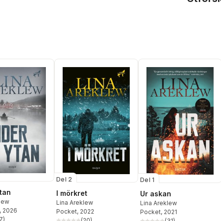
Del 2
Del 1
tan
I mörkret
Ur askan
klew
Lina Areklew
Lina Areklew
, 2026
Pocket
, 2022
Pocket
, 2021
7
)
(
20
)
(
31
)