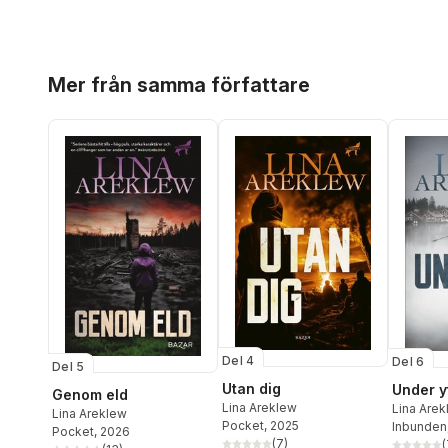
Hoppa över listan
Mer från samma författare
Del 4
Del 6
Del 5
Utan dig
Under y
Genom eld
Lina Areklew
Lina Are
Lina Areklew
Pocket
, 2025
Inbunden
Pocket
, 2026
(
7
)
(