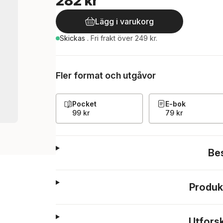
282 kr
Lägg i varukorg
Skickas
.
Fri frakt över 249 kr.
Fler format och utgåvor
Pocket
E-bok
99 kr
79 kr
Be
Produk
Utfors