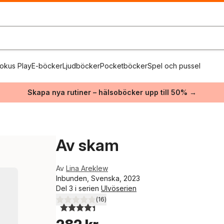
okus Play
E-böcker
Ljudböcker
Pocketböcker
Spel och pussel
Skapa nya rutiner – hälsoböcker upp till 50% →
Av skam
Av
Lina Areklew
Inbunden, Svenska, 2023
Del 3 i serien
Ulvöserien
(
16
)
4,4
utav 5 stjärnor. Totalt antal röster: