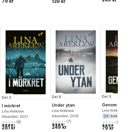
79 kr
139 kr
Del 5
Del 6
Del 2
al röster:
Genom eld
Under ytan
I mörkret
Lina Areklew
Lina Areklew
Lina Areklew
Inbunden
, 2026
E-bok
2025
Inbunden
, 2021
(
7
)
(
8
)
(
2
)
4,3
utav 5 stjärnor. Totalt antal röster:
4,4
utav 5 stjärnor. Totalt antal röster:
4,0
utav 5 stjärnor
249 kr
281 kr
79 kr