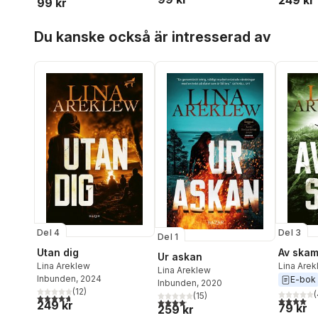
99 kr
Hoppa över listan
Du kanske också är intresserad av
Del 4
Del 3
Del 1
Utan dig
Av ska
Ur askan
Lina Areklew
Lina Are
Lina Areklew
Inbunden
, 2024
E-bok
Inbunden
, 2020
(
12
)
(
(
15
)
4,7
utav 5 stjärnor. Totalt antal röster:
4,0
utav 5 
4,1
utav 5 stjärnor. Totalt antal röster:
249 kr
79 kr
259 kr