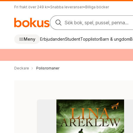
Fri frakt över 249 kr
•
Snabba leveranser
•
Billiga böcker
Sök bok, spel, pussel, penna...
Meny
Erbjudanden
Student
Topplistor
Barn & ungdom
B
Deckare
Polisromaner