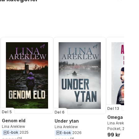
Del 13
Del 5
Del 6
Omega
Genom eld
Under ytan
Lina Areklew
,
Ale
Lina Areklew
Lina Areklew
Pocket
, 2025
E-bok
2025
E-bok
2026
99 kr
(
2
)