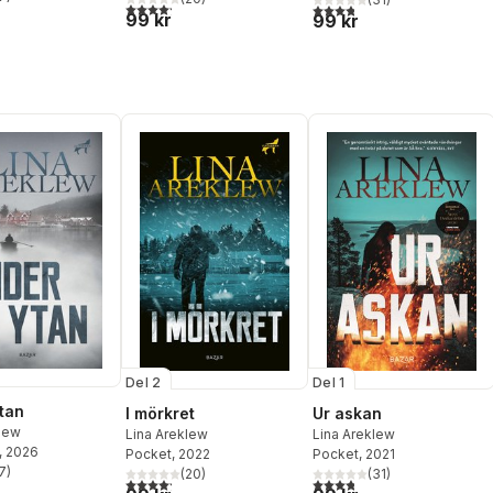
stjärnor. Totalt antal röster:
4,2
utav 5 stjärnor. Totalt antal röster:
3,8
utav 5 stjärnor. Totalt ant
99 kr
99 kr
Del 2
Del 1
tan
I mörkret
Ur askan
klew
Lina Areklew
Lina Areklew
, 2026
Pocket
, 2022
Pocket
, 2021
7
)
(
20
)
(
31
)
stjärnor. Totalt antal röster:
4,2
utav 5 stjärnor. Totalt antal röster:
3,8
utav 5 stjärnor. Totalt ant