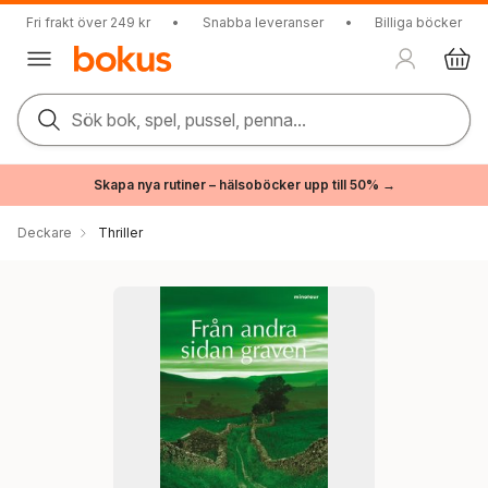
Fri frakt över 249 kr
•
Snabba leveranser
•
Billiga böcker
Sök bok, spel, pussel, penna...
Skapa nya rutiner – hälsoböcker upp till 50% →
Deckare
Thriller