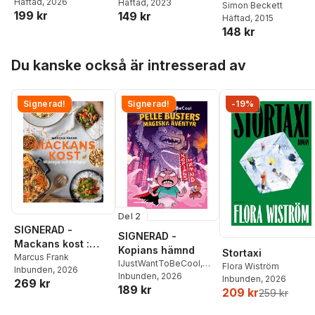
Häftad
, 2026
Häftad
, 2023
Simon Beckett
199 kr
149 kr
Häftad
, 2015
148 kr
Hoppa över listan
Du kanske också är intresserad av
Signerad!
Signerad!
-19%
Del 2
SIGNERAD -
SIGNERAD -
Mackans kost :
Kopians hämnd
Stortaxi
Middagar och
Marcus Frank
IJustWantToBeCool
,
Flora Wiström
Inbunden
, 2026
matlådor
Joel Adolphson
Inbunden
, 2026
,
Emil
Inbunden
, 2026
269 kr
189 kr
Ejdemo Beer
,
Victor
209 kr
259 kr
Beer