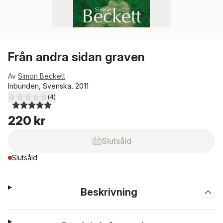
Från andra sidan graven
Av
Simon Beckett
Inbunden, Svenska, 2011
(
4
)
5,0
utav 5 stjärnor. Totalt antal röster:
220 kr
Slutsåld
Slutsåld
Beskrivning