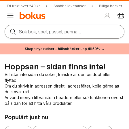
Fri frakt över 249 kr
•
Snabba leveranser
•
Billiga böcker
Sök bok, spel, pussel, penna...
Skapa nya rutiner – hälsoböcker upp till 50% →
Hoppsan – sidan finns inte!
Vi hittar inte sidan du söker, kanske är den omdöpt eller
flyttad.
Om du skrivit in adressen direkt i adressfältet, kolla gärna att
du stavat rätt.
Använd menyn till vänster i headern eller sökfunktionen överst
på sidan för att hitta våra produkter.
Hoppa över listan
Populärt just nu