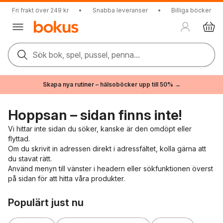
Fri frakt över 249 kr
•
Snabba leveranser
•
Billiga böcker
Sök bok, spel, pussel, penna...
Skapa nya rutiner – hälsoböcker upp till 50% →
Hoppsan – sidan finns inte!
Vi hittar inte sidan du söker, kanske är den omdöpt eller
flyttad.
Om du skrivit in adressen direkt i adressfältet, kolla gärna att
du stavat rätt.
Använd menyn till vänster i headern eller sökfunktionen överst
på sidan för att hitta våra produkter.
Hoppa över listan
Populärt just nu