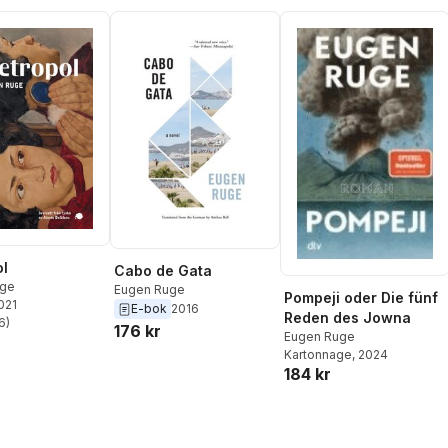
l
Cabo de Gata
uge
Eugen Ruge
Pompeji oder Die fünf
2021
E-bok
2016
Reden des Jowna
6
)
176 kr
stjärnor. Totalt antal röster:
Eugen Ruge
Kartonnage
, 2024
184 kr