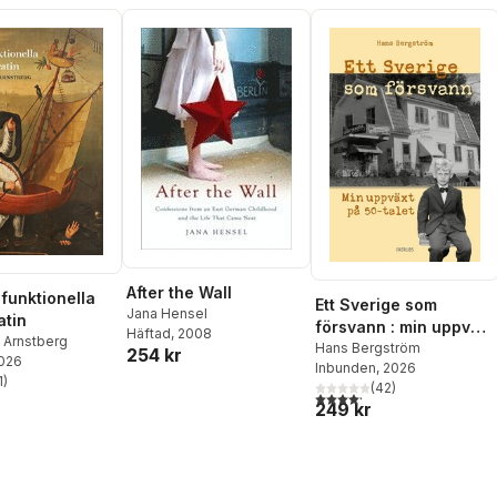
After the Wall
funktionella
Ett Sverige som
Jana Hensel
tin
försvann : min uppväxt
Häftad
, 2008
 Arnstberg
på 50-talet
Hans Bergström
254 kr
2026
Inbunden
, 2026
1
)
(
42
)
stjärnor. Totalt antal röster:
4,2
utav 5 stjärnor. Totalt ant
249 kr