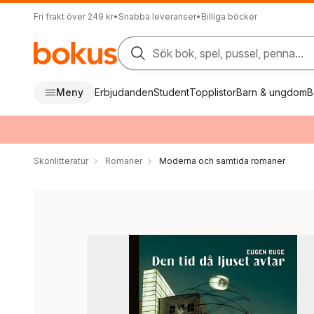
Fri frakt över 249 kr
•
Snabba leveranser
•
Billiga böcker
Sök bok, spel, pussel, penna...
Meny
Erbjudanden
Student
Topplistor
Barn & ungdom
B
Skönlitteratur
Romaner
Moderna och samtida romaner