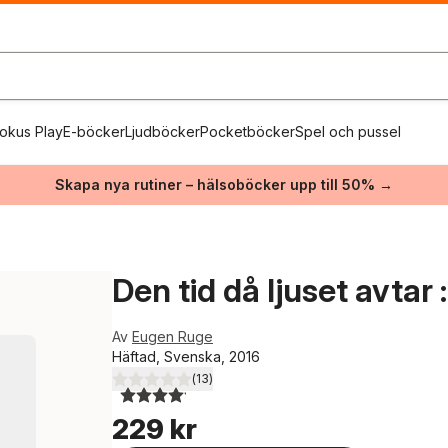
okus Play
E-böcker
Ljudböcker
Pocketböcker
Spel och pussel
Skapa nya rutiner – hälsoböcker upp till 50% →
Den tid då ljuset avtar
Av
Eugen Ruge
Häftad, Svenska, 2016
(
13
)
4,1
utav 5 stjärnor. Totalt antal röster:
229 kr