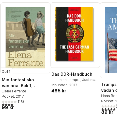
Del 1
Das DDR-Handbuch
Min fantastiska
Justinian Jampol
,
Justinian
Trumps Amerik
Jampol
Inbunden
, 2017
väninna. Bok 1,
485 kr
vadan och va
Barndom och tonår
Elena Ferrante
Hans Bergström
Pocket
, 2017
Pocket
, 2025
(
118
)
4,0
utav 5 stjärnor. Totalt antal röster:
al röster:
(
1
)
99 kr
5,0
utav 5 stjärnor.
89 kr