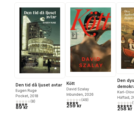
Den dys
Kött
Den tid då ljuset avtar
demokra
David Szalay
Eugen Ruge
Karl-Olov
Inbunden
, 2026
Pocket
, 2018
Häftad
, 
(
49
)
(
8
)
4,0
utav 5 stjärnor. Totalt antal röster:
(
4,1
utav 5 stjärnor. Totalt antal röster:
259 kr
5,0
utav 5 
89 kr
258 kr