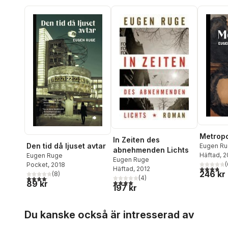
Metropo
In Zeiten des
Den tid då ljuset avtar
Eugen R
abnehmenden Lichts
Häftad
, 
Eugen Ruge
Eugen Ruge
(
Pocket
, 2018
3,8
utav 5 
Häftad
, 2012
246 kr
(
8
)
4,1
utav 5 stjärnor. Totalt antal röster:
(
4
)
4,0
utav 5 stjärnor. Totalt antal röster:
89 kr
197 kr
Hoppa över listan
Du kanske också är intresserad av