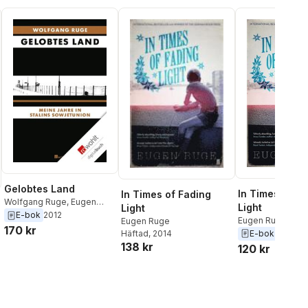
Gelobtes Land
In Times of Fa
In Times of Fading
Wolfgang Ruge
,
Eugen
Light
Light
Ruge
E-bok
2012
Eugen Ruge
Eugen Ruge
170 kr
Häftad
, 2014
E-bok
2013
138 kr
120 kr