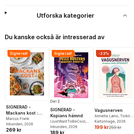
Utforska kategorier
Hoppa över listan
Du kanske också är intresserad av
Signerad!
Signerad!
-23%
Del 2
SIGNERAD -
SIGNERAD -
Vagusnerven
Mackans kost :
Kopians hämnd
Annette Løno
,
Torkil
Middagar och
Marcus Frank
Færø
Kartonnage
, 2026
IJustWantToBeCool
,
Inbunden
, 2026
matlådor
199 kr
Joel Adolphson
Inbunden
, 2026
,
Emil
259 kr
269 kr
189 kr
Ejdemo Beer
,
Victor